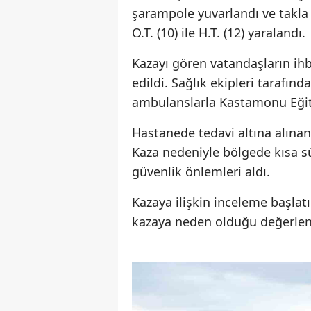
şarampole yuvarlandı ve takla at
O.T. (10) ile H.T. (12) yaralandı.
Kazayı gören vatandaşların ihba
edildi. Sağlık ekipleri tarafınd
ambulanslarla Kastamonu Eğiti
Hastanede tedavi altına alınan 
Kaza nedeniyle bölgede kısa sü
güvenlik önlemleri aldı.
Kazaya ilişkin inceleme başlat
kazaya neden olduğu değerlend