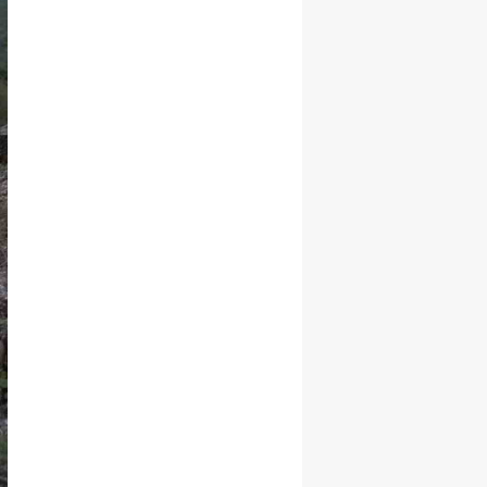
Malatya
Manisa
Kahramanmaraş
Mardin
Muğla
Muş
Nevşehir
Niğde
Ordu
Rize
Sakarya