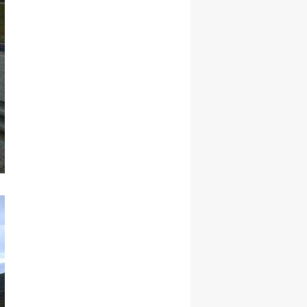
Yalova
Karabük
Kilis
Osmaniye
Düzce