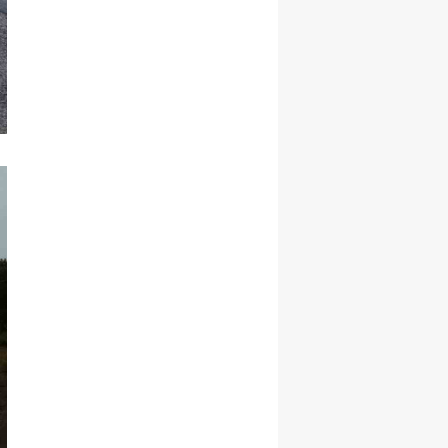
Yozgat
Zonguldak
Aksaray
Bayburt
Karaman
Kırıkkale
Batman
Şırnak
Bartın
Ardahan
Iğdır