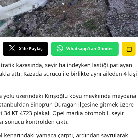
X'de Paylaş
Whatsapp'tan Gönder
afik kazasında, seyir halindeyken lastiği patlayan
la attı. Kazada sürücü ile birlikte aynı aileden 4 kişi
 yolu üzerindeki Kırışoğlu köyü mevkiinde meydana
, İstanbul’dan Sinop’un Durağan ilçesine gitmek üzere
ki 34 KT 4723 plakalı Opel marka otomobil, seyir
sı sonucu kontrolden çıktı.
l kenarındaki yamaca çarptı, ardından savrularak