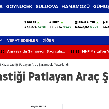
A
GÖYNÜCEK
SULUOVA
HAMAMÖZÜ
GÜMÜŞ
DOLAR
EURO
GRAM ALTIN
B
47,5974
55,0274
6.542,02
64.
%0.06
%0.02
% 0,71
M
VEFAT EDENLER
DİĞER
:26
15:20
MHP Merzifon Yönetiminden
Merzifon'da 600
Başkan Alp Kargı'ya Ziyaret
Tanık!
i Kaza: Lastiği Patlayan Araç Şarampole Yuvarlandı
astiği Patlayan Araç
Yayınlanma