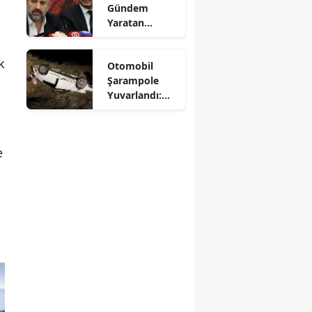
Gündem
Mersin
Yaratan
Açıklamalar
İstanbul
k
Otomobil
İzmir
Şarampole
Yuvarlandı:
Kars
Sürücü
Yaralandı
Kastamonu
e
Kayseri
Kırklareli
Kırşehir
Kocaeli
Konya
Kütahya