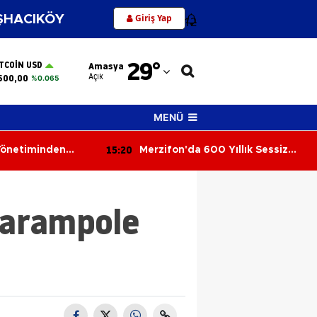
Giriş Yap
HACIKÖY
12
Adana
29
°
ITCOIN USD
Amasya
Adıyaman
Açık
500,00
%0.065
Afyonkarahisar
MENÜ
Ağrı
15:13
 Yıllık Sessiz
Yeni Parti Merzifon'da Resmen
Amasya
Kuruldu! Hasan Caba'dan İlk
Açıklama
Ankara
 Şarampole
Antalya
Artvin
Aydın
Balıkesir