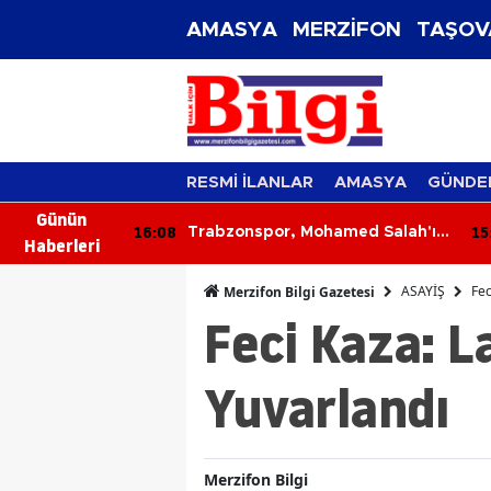
AMASYA
MERZİFON
TAŞOV
RESMİ İLANLAR
AMASYA
GÜNDE
Günün
15:59
15
amed Salah'ın
Amasya'da Şampiyon Sporculara
Haberleri
 Açıkladı! İşte
Eğitim Desteği!
etaylar
ASAYİŞ
Fec
Merzifon Bilgi Gazetesi
Feci Kaza: L
Yuvarlandı
Merzifon Bilgi