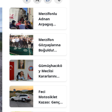
Bilecik
Merzifonlu
Bingöl
Adnan
Arpaguş
Bitlis
Çorum'da Feci
Kazada
Bolu
Merzifon
Hayatını
Gözyaşlarına
Kaybetti
Burdur
Boğuldu!
Sercan
Bursa
Nevcanoğlu
Gümüşhacıkö
Son
Çanakkale
y Meclisi
Yolculuğuna
Kararlarını
Uğurlandı
Çankırı
Aldı
Çorum
Feci
Motosiklet
Denizli
Kazası: Genç
Sürücü
Diyarbakır