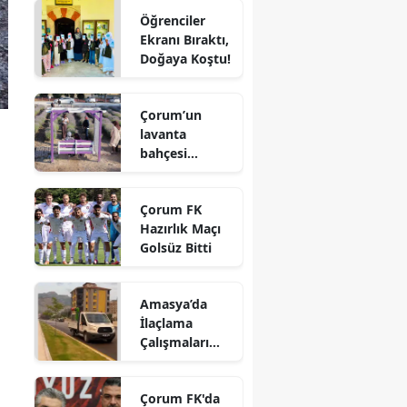
Hayatını
Öğrenciler
Kaybetti
Edirne
Ekranı Bıraktı,
Doğaya Koştu!
Elazığ
Erzincan
Çorum’un
lavanta
Erzurum
bahçesi
Eskişehir
vatandaşların
gözdesi oldu
Gaziantep
Çorum FK
Hazırlık Maçı
Giresun
Golsüz Bitti
Gümüşhane
Amasya’da
Hakkari
İlaçlama
Çalışmaları
Hatay
Aralıksız
Sürüyor
Isparta
Çorum FK'da