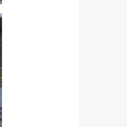
Samsun
Siirt
Sinop
Sivas
Tekirdağ
Tokat
Trabzon
Tunceli
Şanlıurfa
Uşak
Van