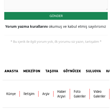
GÖNDER
Yorum yazma kurallarını
okumuş ve kabul etmiş sayılırsınız
* Bu içerik ile ilgili yorum yok, ilk yorumu siz yazın, tartışalım *
AMASYA
MERZİFON
TAŞOVA
GÖYNÜCEK
SULUOVA
HA
Haber
Foto
Video
Künye
İletişim
Arşiv
Arşivi
Galeriler
Galeriler