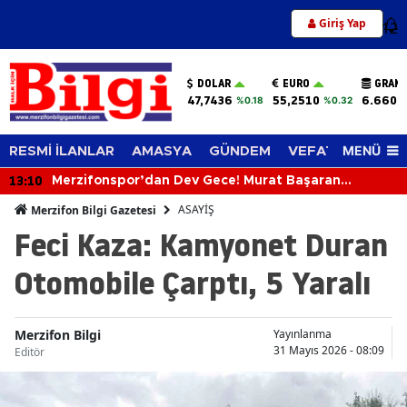
Giriş Yap
12
DOLAR
EURO
GRAM 
47,7436
55,2510
6.660,
%0.18
%0.32
MENÜ
RESMİ İLANLAR
AMASYA
GÜNDEM
VEFAT EDENLER
13:10
Merzifonspor’dan Dev Gece! Murat Başaran
Merzifon’a Geliyor
ASAYİŞ
Merzifon Bilgi Gazetesi
Feci Kaza: Kamyonet Duran
Otomobile Çarptı, 5 Yaralı
Merzifon Bilgi
Yayınlanma
31 Mayıs 2026 - 08:09
Editör