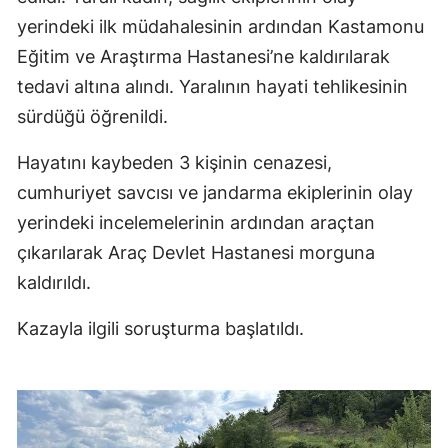
yerindeki ilk müdahalesinin ardından Kastamonu
Eğitim ve Araştırma Hastanesi’ne kaldırılarak
tedavi altına alındı. Yaralının hayati tehlikesinin
sürdüğü öğrenildi.
Hayatını kaybeden 3 kişinin cenazesi,
cumhuriyet savcısı ve jandarma ekiplerinin olay
yerindeki incelemelerinin ardından araçtan
çıkarılarak Araç Devlet Hastanesi morguna
kaldırıldı.
Kazayla ilgili soruşturma başlatıldı.