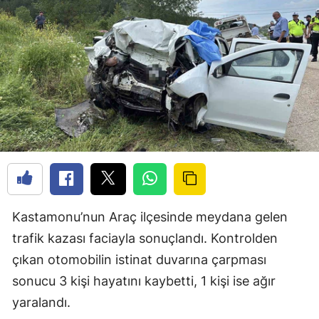
Kastamonu’nun Araç ilçesinde meydana gelen
trafik kazası faciayla sonuçlandı. Kontrolden
çıkan otomobilin istinat duvarına çarpması
sonucu 3 kişi hayatını kaybetti, 1 kişi ise ağır
yaralandı.