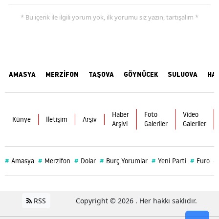
* Bu içerik ile ilgili yorum yok, ilk yorumu siz yazın, tartışalım *
AMASYA
MERZİFON
TAŞOVA
GÖYNÜCEK
SULUOVA
HA
Haber
Foto
Video
Künye
İletişim
Arşiv
Arşivi
Galeriler
Galeriler
#
#
#
#
#
#
#
Amasya
Merzifon
Dolar
Burç Yorumlar
Yeni Parti
Euro
RSS
Copyright © 2026 . Her hakkı saklıdır.