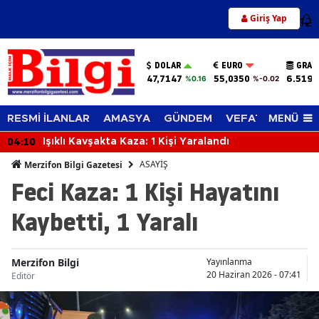
Giriş Yap
12
DOLAR
EURO
GRAM
47,7147
55,0350
6.519,
%0.16
%-0.02
MENÜ
RESMİ İLANLAR
AMASYA
GÜNDEM
VEFAT EDENLER
04:10
Işıklı Kavşakta Kaza: 1 Kişi Yaralandı
ASAYİŞ
Merzifon Bilgi Gazetesi
Feci Kaza: 1 Kişi Hayatını
Kaybetti, 1 Yaralı
Merzifon Bilgi
Yayınlanma
20 Haziran 2026 - 07:41
Editör