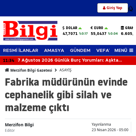
Giriş Yap
12
DOLAR
EURO
GRAM 
47,7071
55,0437
6.605,
%0.17
%0.04
MENÜ
RESMİ İLANLAR
AMASYA
GÜNDEM
VEFAT EDENLER
11:34
7 Ağustos 2026 Günlük Burç Yorumları: Aşkta
Sürprizler, Parada Yeni Fırsatlar Kapıda!
ASAYİŞ
Merzifon Bilgi Gazetesi
Fabrika müdürünün evinde
cephanelik gibi silah ve
malzeme çıktı
Merzifon Bilgi
Yayınlanma
23 Nisan 2026 - 05:00
Editör