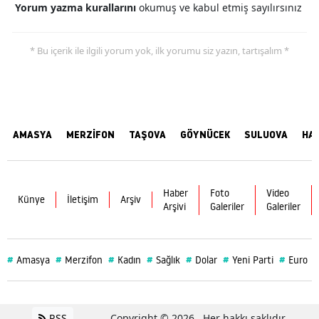
Yorum yazma kurallarını
okumuş ve kabul etmiş sayılırsınız
* Bu içerik ile ilgili yorum yok, ilk yorumu siz yazın, tartışalım *
AMASYA
MERZİFON
TAŞOVA
GÖYNÜCEK
SULUOVA
HA
Haber
Foto
Video
Künye
İletişim
Arşiv
Arşivi
Galeriler
Galeriler
#
#
#
#
#
#
#
Amasya
Merzifon
Kadın
Sağlık
Dolar
Yeni Parti
Euro
RSS
Copyright © 2026 . Her hakkı saklıdır.