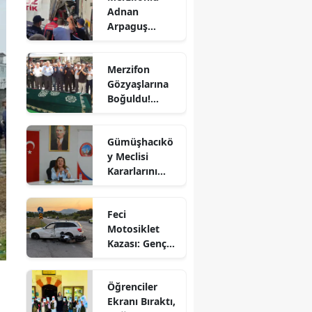
Adnan
Bilecik
Arpaguş
Çorum'da Feci
Bingöl
Kazada
Merzifon
Hayatını
Bitlis
Gözyaşlarına
Kaybetti
Boğuldu!
Bolu
Sercan
Nevcanoğlu
Burdur
Gümüşhacıkö
Son
y Meclisi
Yolculuğuna
Bursa
Kararlarını
Uğurlandı
Aldı
Çanakkale
Feci
Çankırı
Motosiklet
Kazası: Genç
Çorum
Sürücü
Denizli
Hayatını
Öğrenciler
Kaybetti
Diyarbakır
Ekranı Bıraktı,