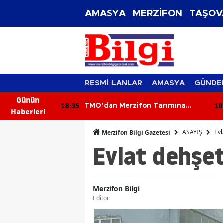
AMASYA
MERZİFON
TAŞOV
RESMİ İLANLAR
AMASYA
GÜNDE
Günün
18:35
18
nı Ağırladı
TMO’dan Merzifon Tarımına
Haberleri
Kritik Ziyaret!
ASAYİŞ
Evl
Merzifon Bilgi Gazetesi
Evlat dehşet
Merzifon Bilgi
Editör