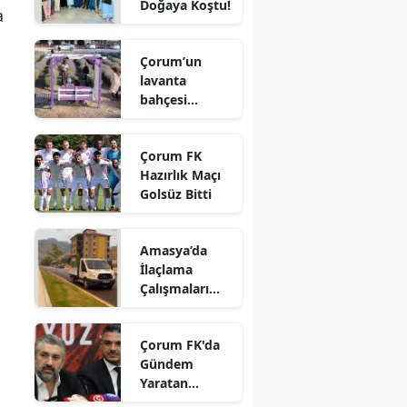
Doğaya Koştu!
a
Edirne
Elazığ
Çorum’un
lavanta
Erzincan
bahçesi
vatandaşların
Erzurum
gözdesi oldu
Çorum FK
Eskişehir
Hazırlık Maçı
Golsüz Bitti
Gaziantep
Giresun
Amasya’da
İlaçlama
Gümüşhane
Çalışmaları
Aralıksız
Hakkari
Sürüyor
Çorum FK'da
Hatay
Gündem
Yaratan
Isparta
Açıklamalar