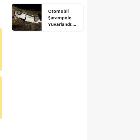
Mersin
Otomobil
Şarampole
İstanbul
Yuvarlandı:
Sürücü
İzmir
Yaralandı
Kars
Kastamonu
Kayseri
Kırklareli
Kırşehir
Kocaeli
Konya
Kütahya