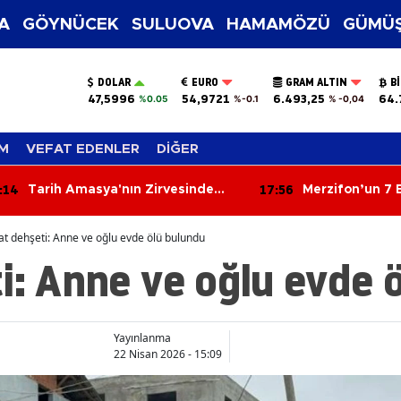
A
GÖYNÜCEK
SULUOVA
HAMAMÖZÜ
GÜMÜŞ
DOLAR
EURO
GRAM ALTIN
B
47,5996
54,9721
6.493,25
64.
%0.05
%-0.1
% -0,04
M
VEFAT EDENLER
DİĞER
:14
17:56
Tarih Amasya'nın Zirvesinde
Merzifon’un 7 B
Yazıldı
Ortaya Çıktı!
at dehşeti: Anne ve oğlu evde ölü bulundu
i: Anne ve oğlu evde 
Yayınlanma
22 Nisan 2026 - 15:09