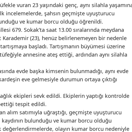
tüfekle vuran 23 yaşındaki genç, aynı silahla yaşamın
n ilk incelemelerde, şahsın geçmişte uyuşturucu
ulunduğu ve kumar borcu olduğu öğrenildi.
allesi 679. Sokak’ta saat 13.00 sıralarında meydana
 Karademir (23), henüz belirlenemeyen bir nedenle
e tartışmaya başladı. Tartışmanın büyümesi üzerine
üfeğiyle annesine ateş ettiği, ardından aynı silahla
rasında evde başka kimsenin bulunmadığı, aynı evde
 kardeşin eve gelmesiyle durumun ortaya çıktığı
ağlık ekipleri sevk edildi. Ekiplerin yaptığı kontrolde
tiği tespit edildi.
 alım satımıyla uğraştığı, geçmişte uyuşturucu
şlem kaydının bulunduğu ve kumar borcu olduğu
İlk değerlendirmelerde, olayın kumar borcu nedeniyle