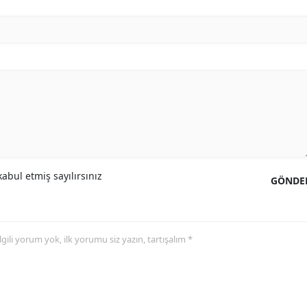
abul etmiş sayılırsınız
GÖNDE
 ilgili yorum yok, ilk yorumu siz yazın, tartışalım *