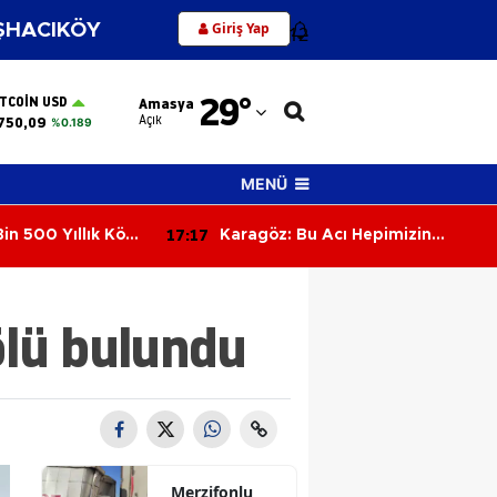
Giriş Yap
HACIKÖY
12
Adana
29
°
ITCOIN USD
Amasya
Adıyaman
Açık
750,09
%0.189
Afyonkarahisar
MENÜ
Ağrı
17:17
in 500 Yıllık Köyü
Karagöz: Bu Acı Hepimizin
Amasya
Sorumluluğu
Ankara
ölü bulundu
Antalya
Artvin
Aydın
Balıkesir
Merzifonlu