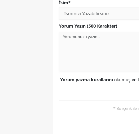
İsim*
Yorum Yazın (500 Karakter)
Yorum yazma kurallarını
okumuş ve k
* Bu içerik ile