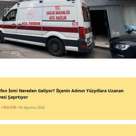
fon İsmi Nereden Geliyor? İlçenin Adının Yüzyıllara Uzanan
esi Şaşırtıyor
 / KÜLTÜR
/ 09 Ağustos 2026