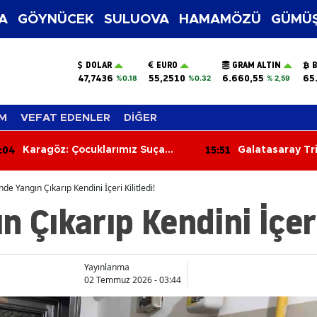
A
GÖYNÜCEK
SULUOVA
HAMAMÖZÜ
GÜMÜŞ
DOLAR
EURO
GRAM ALTIN
B
47,7436
55,2510
6.660,55
65
%0.18
%0.32
% 2,59
M
VEFAT EDENLER
DİĞER
15:51
15:25
Galatasaray Tribünlerinde Şok!
Çorum FK’
ultrAslan Lideri Sebahattin Şirin
Norveçli Ta
Gözaltına Alındı
nde Yangın Çıkarıp Kendini İçeri Kilitledi!
 Çıkarıp Kendini İçeri 
Yayınlanma
02 Temmuz 2026 - 03:44