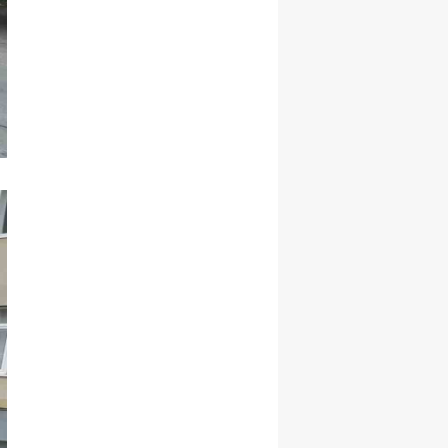
Samsun
Siirt
Sinop
Sivas
Tekirdağ
Tokat
Trabzon
Tunceli
Şanlıurfa
Uşak
Van