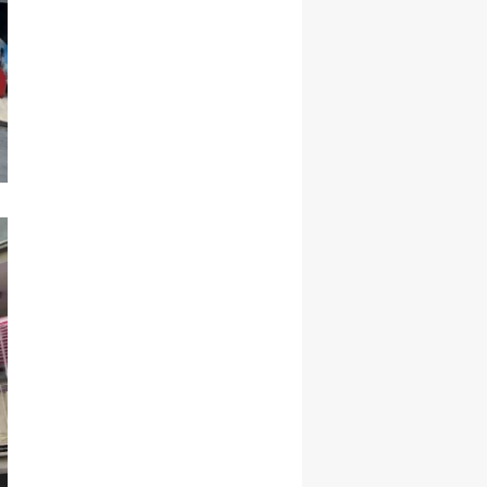
Yozgat
Zonguldak
Aksaray
Bayburt
Karaman
Kırıkkale
Batman
Şırnak
Bartın
Ardahan
Iğdır