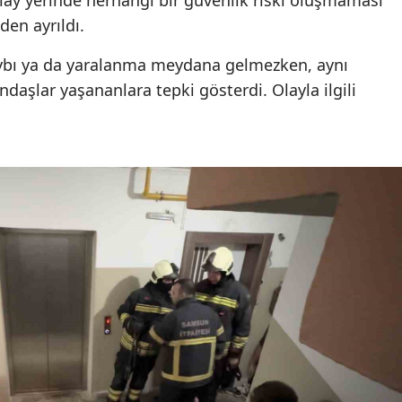
lay yerinde herhangi bir güvenlik riski oluşmaması
den ayrıldı.
aybı ya da yaralanma meydana gelmezken, aynı
aşlar yaşananlara tepki gösterdi. Olayla ilgili