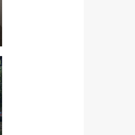
Malatya
Manisa
Kahramanmaraş
Mardin
Muğla
Muş
Nevşehir
Niğde
Ordu
Rize
Sakarya