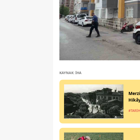
KAYNAK: İHA
Merzi
Hikây
#TARİH