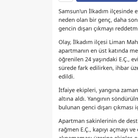
Samsun'un İlkadım ilçesinde ev
neden olan bir genç, daha sonr
gencin dışarı çıkmayı reddetm
Olay, İlkadım ilçesi Liman Mah
apartmanın en üst katında meyd
öğrenilen 24 yaşındaki E.Ç., ev
sürede fark edilirken, ihbar üze
edildi.
İtfaiye ekipleri, yangına zam
altına aldı. Yangının söndürül
bulunan genci dışarı çıkması i
Apartman sakinlerinin de dest
rağmen E.Ç., kapıyı açmayı v