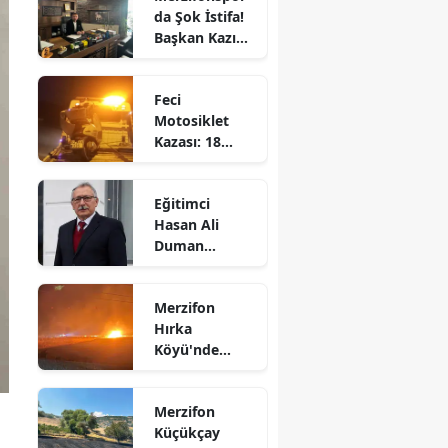
da Şok İstifa!
Bilecik
Başkan Kazım
Gül Görevi
Bingöl
Bıraktı
Feci
Bitlis
Motosiklet
Kazası: 18
Bolu
Yaşındaki
Genç Hayatını
Burdur
Eğitimci
Kaybetti
Hasan Ali
Bursa
Duman
Hayatını
Çanakkale
Kaybetti!
Merzifon
Çankırı
Hırka
Köyü'nde
Çorum
Korkutan
Denizli
Yangın!
Merzifon
Alevler İlçenin
Diyarbakır
Küçükçay
Birçok