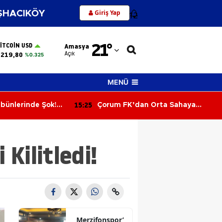
Giriş Yap
HACIKÖY
12
Adana
21
°
ITCOIN USD
Amasya
Adıyaman
Açık
.219,80
%0.325
Afyonkarahisar
MENÜ
Ağrı
14:46
dan Orta Sahaya
Üniversite Adayları Dikkat! Y
Amasya
kviye!
Tercihlerinde Yarın Son Gün
Ankara
Kilitledi!
Antalya
Artvin
Aydın
Balıkesir
Merzifonspor’