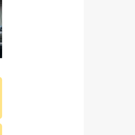
Yalova
Karabük
Kilis
Osmaniye
Düzce