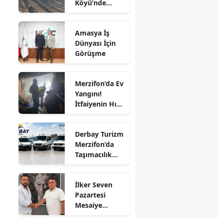
Köyü’nde
Noktasından
Edirne
Arazi Yangını:
Görülüyor
50 Dönüm
Elazığ
Amasya İş
Alan Zarar
Dünyası İçin
Gördü
Erzincan
Görüşme
Erzurum
Merzifon’da Ev
Eskişehir
Yangını!
İtfaiyenin Hızlı
Gaziantep
Müdahalesi
Faciayı Önledi
Giresun
Derbay Turizm
Merzifon’da
Gümüşhane
Taşımacılık
Sektörüne
Hakkari
İddialı Giriyor!
İlker Seven
Hatay
Pazartesi
Mesaiye
Isparta
Başlıyor!