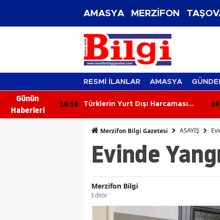
AMASYA
MERZİFON
TAŞOV
RESMİ İLANLAR
AMASYA
GÜNDE
Günün
16:04
 Dışı Harcaması
Karagöz: Çocuklarımız Suça
Haberleri
ı!
Değil Eğitime Yönelmeli!
ASAYİŞ
Evi
Merzifon Bilgi Gazetesi
Evinde Yangın
Merzifon Bilgi
Editör