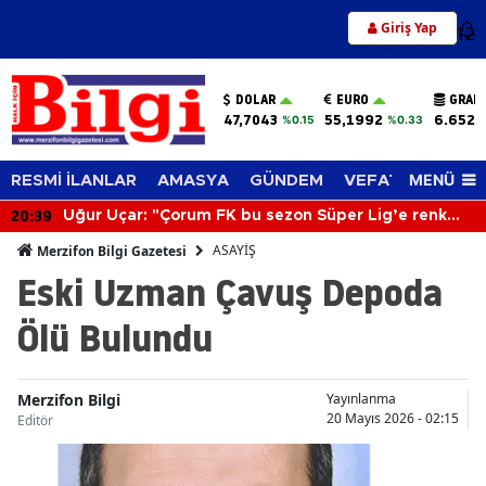
Giriş Yap
12
DOLAR
EURO
GRAM
47,7043
55,1992
6.652,
%0.15
%0.33
MENÜ
RESMİ İLANLAR
AMASYA
GÜNDEM
VEFAT EDENLER
20:39
Uğur Uçar: "Çorum FK bu sezon Süper Lig’e renk
katacak"
ASAYİŞ
Merzifon Bilgi Gazetesi
Eski Uzman Çavuş Depoda
Ölü Bulundu
Merzifon Bilgi
Yayınlanma
20 Mayıs 2026 - 02:15
Editör