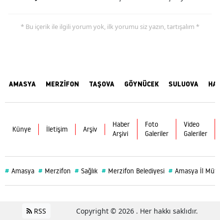
* Bu içerik ile ilgili yorum yok, ilk yorumu siz yazın, tartışalım *
AMASYA
MERZİFON
TAŞOVA
GÖYNÜCEK
SULUOVA
HA
Haber
Foto
Video
Künye
İletişim
Arşiv
Arşivi
Galeriler
Galeriler
#
#
#
#
#
Amasya
Merzifon
Sağlık
Merzifon Belediyesi
Amasya İl Müf
RSS
Copyright © 2026 . Her hakkı saklıdır.