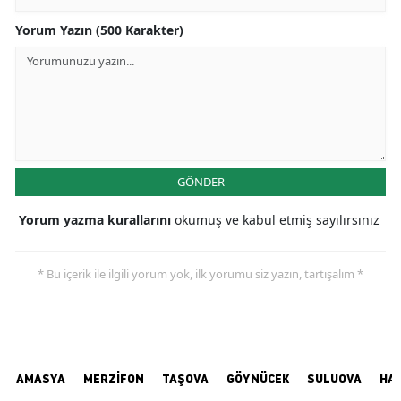
Yorum Yazın (500 Karakter)
GÖNDER
Yorum yazma kurallarını
okumuş ve kabul etmiş sayılırsınız
* Bu içerik ile ilgili yorum yok, ilk yorumu siz yazın, tartışalım *
AMASYA
MERZİFON
TAŞOVA
GÖYNÜCEK
SULUOVA
HA