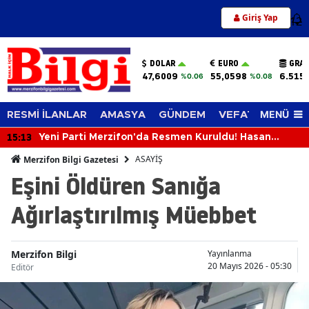
Giriş Yap
12
DOLAR
EURO
GRAM
47,6009
55,0598
6.515
%0.06
%0.08
MENÜ
RESMİ İLANLAR
AMASYA
GÜNDEM
VEFAT EDENLER
15:13
Yeni Parti Merzifon'da Resmen Kuruldu! Hasan
Caba'dan İlk Açıklama
ASAYİŞ
Merzifon Bilgi Gazetesi
Eşini Öldüren Sanığa
Ağırlaştırılmış Müebbet
Merzifon Bilgi
Yayınlanma
20 Mayıs 2026 - 05:30
Editör