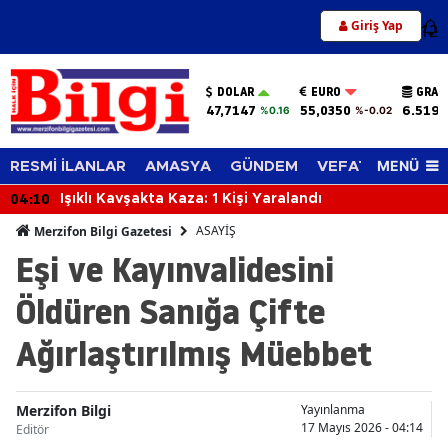
Giriş Yap
12
DOLAR
EURO
GRAM
47,7147
55,0350
6.519,
%0.16
%-0.02
MENÜ
RESMİ İLANLAR
AMASYA
GÜNDEM
VEFAT EDENLER
04:10
Işıklı Kavşakta Kaza: 1 Kişi Yaralandı
ASAYİŞ
Merzifon Bilgi Gazetesi
Eşi ve Kayınvalidesini
Öldüren Sanığa Çifte
Ağırlaştırılmış Müebbet
Merzifon Bilgi
Yayınlanma
17 Mayıs 2026 - 04:14
Editör