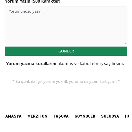
Yorum Yazın (500 Karakter)
GÖNDER
Yorum yazma kurallarını
okumuş ve kabul etmiş sayılırsınız
* Bu içerik ile ilgili yorum yok, ilk yorumu siz yazın, tartışalım *
AMASYA
MERZİFON
TAŞOVA
GÖYNÜCEK
SULUOVA
HA