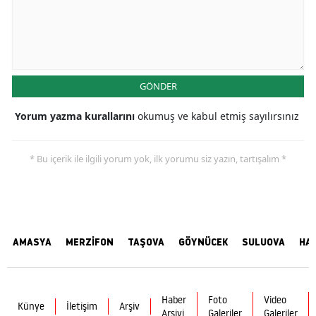
GÖNDER
Yorum yazma kurallarını
okumuş ve kabul etmiş sayılırsınız
* Bu içerik ile ilgili yorum yok, ilk yorumu siz yazın, tartışalım *
AMASYA
MERZİFON
TAŞOVA
GÖYNÜCEK
SULUOVA
HA
Haber
Foto
Video
Künye
İletişim
Arşiv
Arşivi
Galeriler
Galeriler