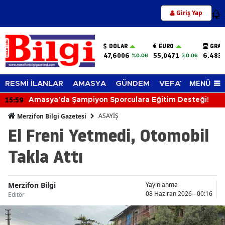
Giriş Yap
12
DOLAR
EURO
GRAM
47,6006
55,0471
6.483,
%0.06
%0.06
MENÜ
RESMİ İLANLAR
AMASYA
GÜNDEM
VEFAT EDENLER
15:59
Amasya'da Şampiyon Sporculara Eğitim Desteği!
ASAYİŞ
Merzifon Bilgi Gazetesi
El Freni Yetmedi, Otomobil
Takla Attı
Merzifon Bilgi
Yayınlanma
08 Haziran 2026 - 00:16
Editör