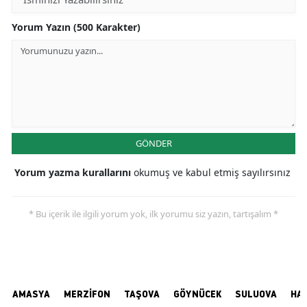
Yorum Yazın (500 Karakter)
GÖNDER
Yorum yazma kurallarını
okumuş ve kabul etmiş sayılırsınız
* Bu içerik ile ilgili yorum yok, ilk yorumu siz yazın, tartışalım *
AMASYA
MERZİFON
TAŞOVA
GÖYNÜCEK
SULUOVA
HA