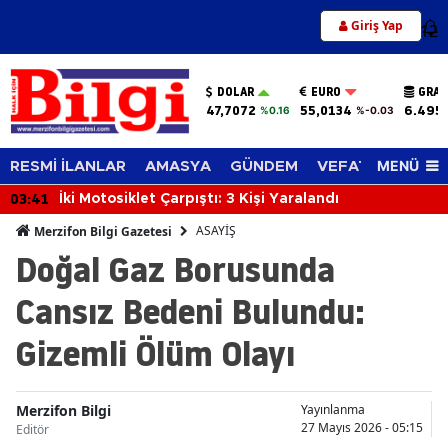
Giriş Yap
12
DOLAR
EURO
GRAM
47,7072
55,0134
6.495
%0.16
%-0.03
MENÜ
RESMİ İLANLAR
AMASYA
GÜNDEM
VEFAT EDENLER
03:41
İki Motosiklet Çarpıştı: 3 Kişi Yaralandı
ASAYİŞ
Merzifon Bilgi Gazetesi
Doğal Gaz Borusunda
Cansız Bedeni Bulundu:
Gizemli Ölüm Olayı
Merzifon Bilgi
Yayınlanma
27 Mayıs 2026 - 05:15
Editör