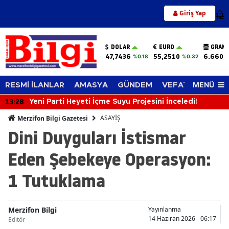
Giriş Yap
12
DOLAR
EURO
GRAM 
47,7436
55,2510
6.660,
%0.18
%0.32
MENÜ
RESMİ İLANLAR
AMASYA
GÜNDEM
VEFAT EDENLER
13:28
Yeni Parti Heyeti İçme Suyu Projesini İnceledi!
ASAYİŞ
Merzifon Bilgi Gazetesi
Dini Duyguları İstismar
Eden Şebekeye Operasyon:
1 Tutuklama
Merzifon Bilgi
Yayınlanma
14 Haziran 2026 - 06:17
Editör