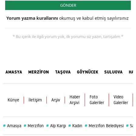
GÖNDER
Yorum yazma kurallarını
okumuş ve kabul etmiş sayılırsınız
* Bu içerik ile ilgili yorum yok, ilk yorumu siz yazın, tartışalım *
AMASYA
MERZİFON
TAŞOVA
GÖYNÜCEK
SULUOVA
HA
Haber
Foto
Video
Künye
İletişim
Arşiv
Arşivi
Galeriler
Galeriler
#
#
#
#
#
#
Amasya
Merzifon
Alp Kargı
Kadın
Merzifon Belediyesi
Sağ