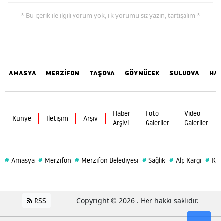
* Bu içerik ile ilgili yorum yok, ilk yorumu siz yazın, tartışalım *
AMASYA
MERZİFON
TAŞOVA
GÖYNÜCEK
SULUOVA
HA
Haber
Foto
Video
Künye
İletişim
Arşiv
Arşivi
Galeriler
Galeriler
#
#
#
#
#
#
Amasya
Merzifon
Merzifon Belediyesi
Sağlık
Alp Kargı
Ka
RSS
Copyright © 2026 . Her hakkı saklıdır.