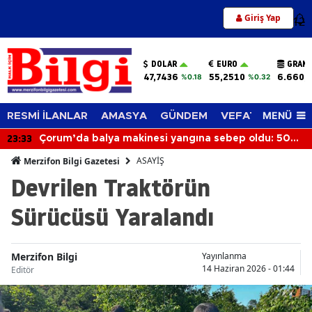
Giriş Yap
12
DOLAR
EURO
GRAM 
47,7436
55,2510
6.660,
%0.18
%0.32
MENÜ
RESMİ İLANLAR
AMASYA
GÜNDEM
VEFAT EDENLER
23:33
Çorum’da balya makinesi yangına sebep oldu: 500
dönüm anız küle döndü
ASAYİŞ
Merzifon Bilgi Gazetesi
Devrilen Traktörün
Sürücüsü Yaralandı
Merzifon Bilgi
Yayınlanma
14 Haziran 2026 - 01:44
Editör