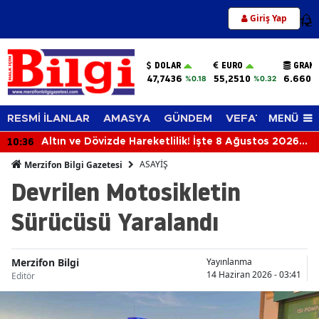
Giriş Yap
12
DOLAR
EURO
GRAM 
47,7436
55,2510
6.660,
%0.18
%0.32
MENÜ
RESMİ İLANLAR
AMASYA
GÜNDEM
VEFAT EDENLER
10:36
Altın ve Dövizde Hareketlilik! İşte 8 Ağustos 2026
Güncel Fiyatları
ASAYİŞ
Merzifon Bilgi Gazetesi
Devrilen Motosikletin
Sürücüsü Yaralandı
Merzifon Bilgi
Yayınlanma
14 Haziran 2026 - 03:41
Editör