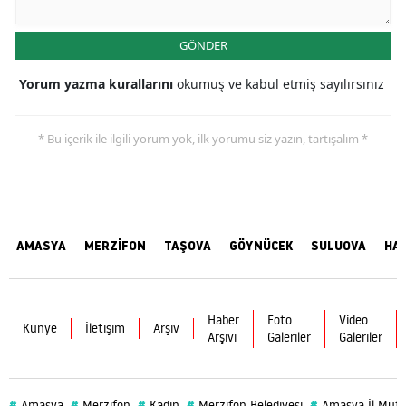
GÖNDER
Yorum yazma kurallarını
okumuş ve kabul etmiş sayılırsınız
* Bu içerik ile ilgili yorum yok, ilk yorumu siz yazın, tartışalım *
AMASYA
MERZİFON
TAŞOVA
GÖYNÜCEK
SULUOVA
HA
Haber
Foto
Video
Künye
İletişim
Arşiv
Arşivi
Galeriler
Galeriler
#
#
#
#
#
Amasya
Merzifon
Kadın
Merzifon Belediyesi
Amasya İl Müft