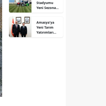
Stadyumu
Mersin
Yeni Sezona
Hazırlanıyor!
İstanbul
Amasya'ya
İzmir
Yeni Tarım
Yatırımları
Kars
Gündemde
Kastamonu
Kayseri
Kırklareli
Kırşehir
Kocaeli
Konya
Kütahya