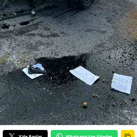
X'de Paylaş
Whatsapp'tan Gönder