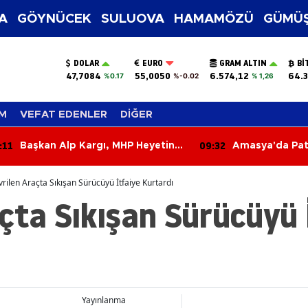
A
GÖYNÜCEK
SULUOVA
HAMAMÖZÜ
GÜMÜŞ
DOLAR
EURO
GRAM ALTIN
BI
47,7084
55,0050
6.574,12
64.3
%0.17
%-0.02
% 1,26
M
VEFAT EDENLER
DİĞER
:32
08:53
Amasya'da Patates, Soğan ve
Amasya'da Orga
Cevizde İyi Tarım Denetimi
Farkındalık
rilen Araçta Sıkışan Sürücüyü İtfaiye Kurtardı
çta Sıkışan Sürücüyü 
Yayınlanma