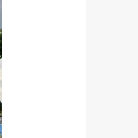
Yozgat
Zonguldak
Aksaray
Bayburt
Karaman
Kırıkkale
Batman
Şırnak
Bartın
Ardahan
Iğdır