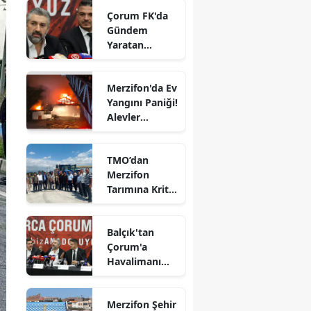
Çorum FK'da
Edirne
Gündem
Yaratan
Elazığ
Açıklamalar
Erzincan
Merzifon'da Ev
Yangını Paniği!
Erzurum
Alevler
Eskişehir
Büyümeden
Kontrol Altına
Gaziantep
TMO’dan
Alındı
Merzifon
Giresun
Tarımına Kritik
Ziyaret!
Gümüşhane
Balçık'tan
Hakkari
Çorum'a
Havalimanı
Hatay
Müjdesi:
"Çalışmalara
Isparta
Merzifon Şehir
Başladık"