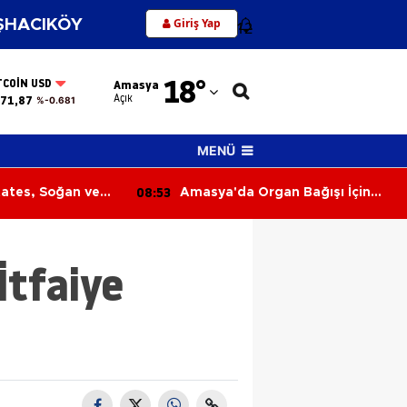
Giriş Yap
HACIKÖY
12
Adana
18
°
TCOIN USD
Amasya
Adıyaman
Açık
71,87
%-0.681
Afyonkarahisar
MENÜ
Ağrı
08:14
n Bağışı İçin
Feci Patpat Kazası: 6 Yaşındaki
Amasya
Çocuk Hayatını Kaybetti
Ankara
İtfaiye
Antalya
Artvin
Aydın
Balıkesir