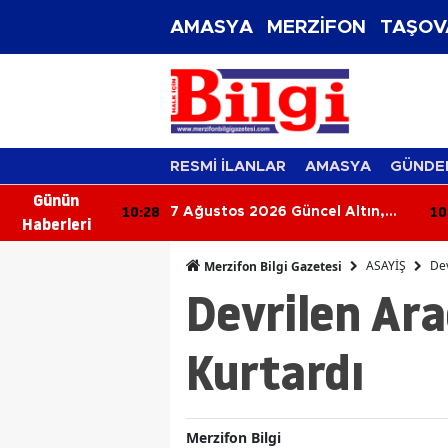
AMASYA
MERZİFON
TAŞOV
RESMİ İLANLAR
AMASYA
GÜNDE
Günün
10:11
09
ncel Altın,
Başkan Alp Kargı, MHP Heyetine
Haberleri
ları
Dev Projeyi Yerinde Anlattı
ASAYİŞ
Dev
Merzifon Bilgi Gazetesi
Devrilen Ara
Kurtardı
Merzifon Bilgi