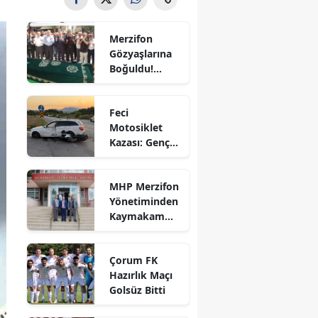
Bilecik
Merzifon
Bingöl
Gözyaşlarına
Boğuldu!
Bitlis
Sercan
Nevcanoğlu
Bolu
Feci
Son
Motosiklet
Yolculuğuna
Burdur
Kazası: Genç
Uğurlandı
Sürücü
Bursa
Hayatını
MHP Merzifon
Kaybetti
Çanakkale
Yönetiminden
Kaymakam
Çankırı
Ahmet
Karaaslan'a
Çorum
Çorum FK
Ziyaret
Hazırlık Maçı
Denizli
Golsüz Bitti
Diyarbakır