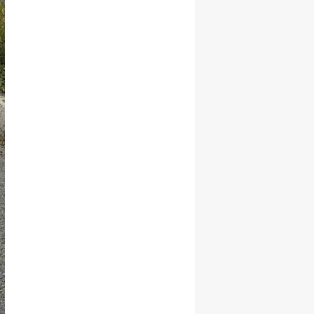
Yalova
Karabük
Kilis
Osmaniye
Düzce