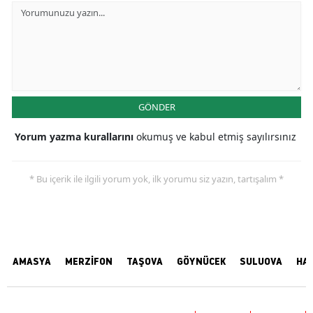
GÖNDER
Yorum yazma kurallarını
okumuş ve kabul etmiş sayılırsınız
* Bu içerik ile ilgili yorum yok, ilk yorumu siz yazın, tartışalım *
AMASYA
MERZİFON
TAŞOVA
GÖYNÜCEK
SULUOVA
HA