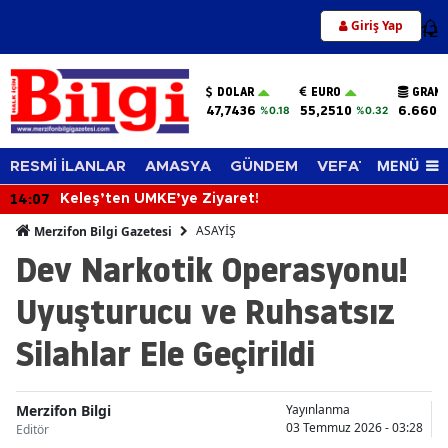
Giriş Yap
12
DOLAR
EURO
GRAM 
47,7436
55,2510
6.660,
%0.18
%0.32
MENÜ
RESMİ İLANLAR
AMASYA
GÜNDEM
VEFAT EDENLER
14:07
Keleş’ten UMKE’ye Ziyaret!
ASAYİŞ
Merzifon Bilgi Gazetesi
Dev Narkotik Operasyonu!
Uyuşturucu ve Ruhsatsız
Silahlar Ele Geçirildi
Merzifon Bilgi
Yayınlanma
03 Temmuz 2026 - 03:28
Editör