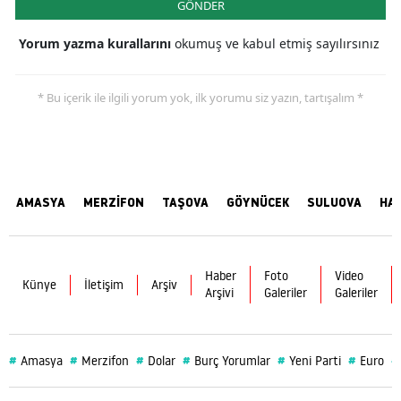
GÖNDER
Yorum yazma kurallarını
okumuş ve kabul etmiş sayılırsınız
* Bu içerik ile ilgili yorum yok, ilk yorumu siz yazın, tartışalım *
AMASYA
MERZİFON
TAŞOVA
GÖYNÜCEK
SULUOVA
HA
Haber
Foto
Video
Künye
İletişim
Arşiv
Arşivi
Galeriler
Galeriler
#
#
#
#
#
#
#
Amasya
Merzifon
Dolar
Burç Yorumlar
Yeni Parti
Euro