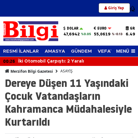
Giriş Yap
12
DOLAR
EURO
GRA
47,6942
55,0619
6.494
%0.05
%-0.13
MENÜ
RESMİ İLANLAR
AMASYA
GÜNDEM
VEFAT EDENLER
00:26
İki Otomobil Çarpıştı: 2 Yaralı
ASAYİŞ
Merzifon Bilgi Gazetesi
Dereye Düşen 11 Yaşındaki
Çocuk Vatandaşların
Kahramanca Müdahalesiyle
Kurtarıldı