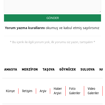
GÖNDER
Yorum yazma kurallarını
okumuş ve kabul etmiş sayılırsınız
* Bu içerik ile ilgili yorum yok, ilk yorumu siz yazın, tartışalım *
AMASYA
MERZİFON
TAŞOVA
GÖYNÜCEK
SULUOVA
HA
Haber
Foto
Video
Künye
İletişim
Arşiv
Arşivi
Galeriler
Galeriler