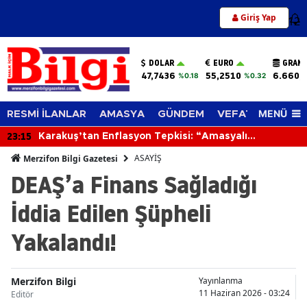
Giriş Yap
12
DOLAR
EURO
GRAM 
47,7436
55,2510
6.660,
%0.18
%0.32
MENÜ
RESMİ İLANLAR
AMASYA
GÜNDEM
VEFAT EDENLER
23:15
Karakuş’tan Enflasyon Tepkisi: “Amasyalı
Geçinemiyor, Üretici Zorlanıyor”
ASAYİŞ
Merzifon Bilgi Gazetesi
DEAŞ’a Finans Sağladığı
İddia Edilen Şüpheli
Yakalandı!
Merzifon Bilgi
Yayınlanma
11 Haziran 2026 - 03:24
Editör