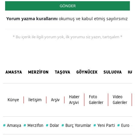
GÖNDER
Yorum yazma kurallarını
okumuş ve kabul etmiş sayılırsınız
* Bu içerik ile ilgili yorum yok, ilk yorumu siz yazın, tartışalım *
AMASYA
MERZİFON
TAŞOVA
GÖYNÜCEK
SULUOVA
HA
Haber
Foto
Video
Künye
İletişim
Arşiv
Arşivi
Galeriler
Galeriler
#
#
#
#
#
#
#
Amasya
Merzifon
Dolar
Burç Yorumlar
Yeni Parti
Euro