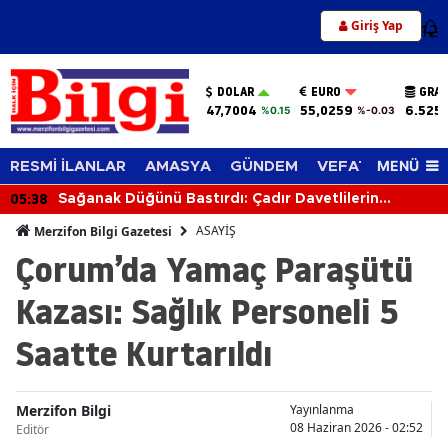
Giriş Yap
12
DOLAR
EURO
GRAM
47,7004
55,0259
6.525
%0.15
%-0.03
MENÜ
RESMİ İLANLAR
AMASYA
GÜNDEM
VEFAT EDENLER
04:10
ı: Çadır Davetlilerin
Işıklı Kavşakta Kaza: 1
ASAYİŞ
Merzifon Bilgi Gazetesi
Çorum’da Yamaç Paraşütü
Kazası: Sağlık Personeli 5
Saatte Kurtarıldı
Merzifon Bilgi
Yayınlanma
08 Haziran 2026 - 02:52
Editör