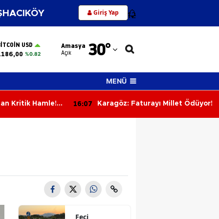
Giriş Yap
HACIKÖY
12
Adana
30
°
BITCOIN USD
Amasya
Adıyaman
Açık
.186,00
%0.82
Afyonkarahisar
MENÜ
Ağrı
16:07
an Kritik Hamle! 1
Karagöz: Faturayı Millet Ödüyor!
Amasya
ldı, Lig
mamlandı
Ankara
Antalya
Artvin
Aydın
Balıkesir
Feci