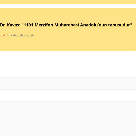
 Dr. Kavas: "1101 Merzifon Muharebesi Anadolu’nun tapusudur"
DEM
/ 07 Ağustos 2026