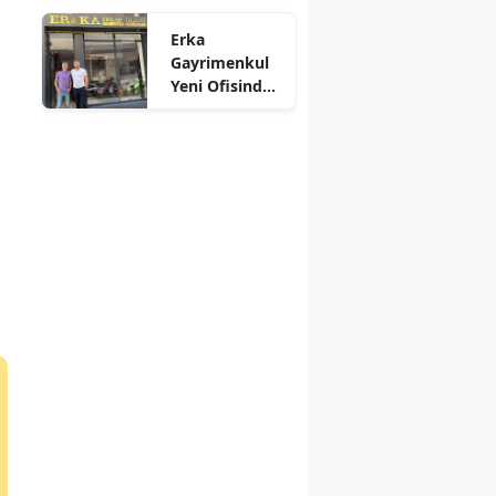
Kül Oldu
Mersin
Erka
Gayrimenkul
İstanbul
Yeni Ofisinde
Hizmete
İzmir
Başladı!
“Gayrimenkul
Kars
Almak İçin
Doğru Zaman”
Kastamonu
Kayseri
Kırklareli
Kırşehir
Kocaeli
Konya
Kütahya