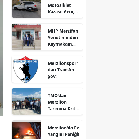
Motosiklet
Bilecik
Kazası: Genç
Sürücü
Bingöl
Hayatını
MHP Merzifon
Kaybetti
Bitlis
Yönetiminden
Kaymakam
Bolu
Ahmet
Karaaslan'a
Burdur
Merzifonspor'
Ziyaret
dan Transfer
Bursa
Şov!
Çanakkale
TMO’dan
Çankırı
Merzifon
Tarımına Kritik
Çorum
Ziyaret!
Denizli
Merzifon'da Ev
Diyarbakır
Yangını Paniği!