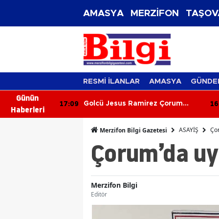
AMASYA
MERZİFON
TAŞOV
RESMİ İLANLAR
AMASYA
GÜNDE
Günün
17:09
16
101 Merzifon
Golcü Jesus Ramirez Çorum
Haberleri
lu’nun
FK’da! Transferde Mutlu Son
ASAYİŞ
Ço
Merzifon Bilgi Gazetesi
Çorum’da uy
Merzifon Bilgi
Editör