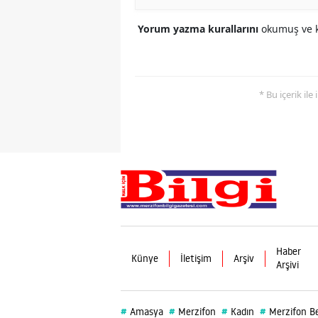
Yorum yazma kurallarını
okumuş ve k
* Bu içerik ile
Haber
Künye
İletişim
Arşiv
Arşivi
#
#
#
#
Amasya
Merzifon
Kadın
Merzifon Be