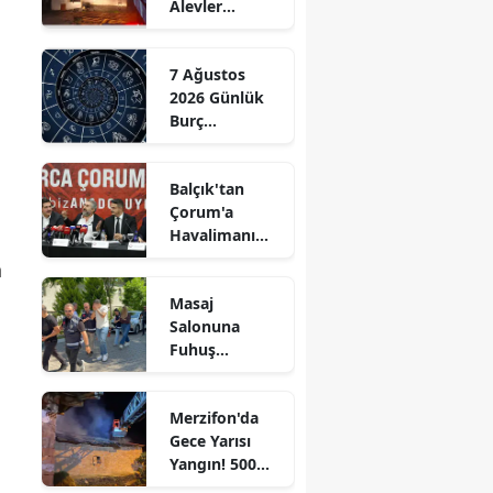
Alevler
Edirne
Büyümeden
Kontrol Altına
Elazığ
7 Ağustos
Alındı
2026 Günlük
Erzincan
Burç
Yorumları:
Erzurum
Aşkta
Balçık'tan
Sürprizler,
Eskişehir
Çorum'a
Parada Yeni
Havalimanı
Fırsatlar
Gaziantep
Müjdesi:
Kapıda!
n
"Çalışmalara
Giresun
Masaj
Başladık"
Salonuna
Gümüşhane
Fuhuş
Operasyonu: 3
Hakkari
Şüpheli
Merzifon'da
Adliyeye Sevk
Hatay
Gece Yarısı
Edildi
Yangın! 500
Isparta
Saman Balyası