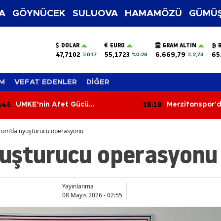
A
GÖYNÜCEK
SULUOVA
HAMAMÖZÜ
GÜMÜŞ
DOLAR
EURO
GRAM ALTIN
47,7102
55,1723
6.669,79
65
%0.17
%0.28
% 2,73
M
VEFAT EDENLER
DİĞER
:46
16:19
UMKE’nin Afet Gücü
Merzifonspor'd
Merzifon’da Tanıtıldı
Milyon TL Yatırı
Başvurusu Ta
rum’da uyuşturucu operasyonu
uşturucu operasyonu
Yayınlanma
08 Mayıs 2026 - 02:55