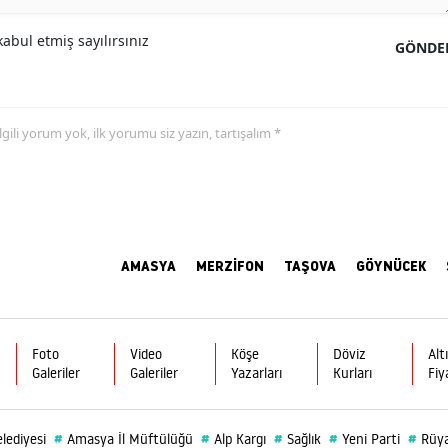
abul etmiş sayılırsınız
GÖNDE
 ilgili yorum yok, ilk yorumu siz yazın, tartışalım *
AMASYA
MERZİFON
TAŞOVA
GÖYNÜCEK
Foto
Video
Köşe
Döviz
Alt
Galeriler
Galeriler
Yazarları
Kurları
Fiy
#
#
#
#
#
lediyesi
Amasya İl Müftülüğü
Alp Kargı
Sağlık
Yeni Parti
Rüy