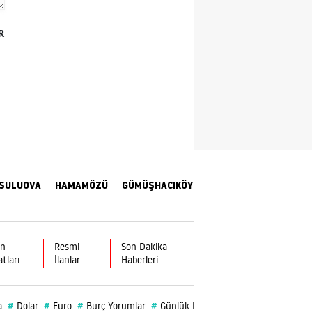
Samsun
R
Siirt
Sinop
Sivas
Tekirdağ
Tokat
SULUOVA
HAMAMÖZÜ
GÜMÜŞHACIKÖY
Trabzon
Tunceli
ın
Resmi
Son Dakika
Şanlıurfa
atları
İlanlar
Haberleri
Uşak
#
#
#
#
#
#
a
Dolar
Euro
Burç Yorumlar
Günlük Burç
Gümüşhacıköy
Am
Van