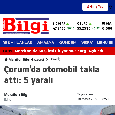
Giriş Yap
12
DOLAR
EURO
GRAM 
47,7436
55,2510
6.660,
%0.18
%0.32
MENÜ
RESMİ İLANLAR
AMASYA
GÜNDEM
VEFAT EDENLER
19:39
Merzifon’da Su Çilesi Bitiyor mu? Kargı Açıkladı
ASAYİŞ
Merzifon Bilgi Gazetesi
Çorum’da otomobil takla
attı: 5 yaralı
Merzifon Bilgi
Yayınlanma
18 Mayıs 2026 - 08:50
Editör