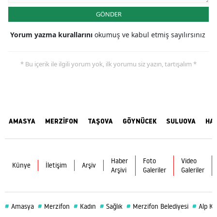
GÖNDER
Yorum yazma kurallarını
okumuş ve kabul etmiş sayılırsınız
* Bu içerik ile ilgili yorum yok, ilk yorumu siz yazın, tartışalım *
AMASYA
MERZİFON
TAŞOVA
GÖYNÜCEK
SULUOVA
HA
Haber
Foto
Video
Künye
İletişim
Arşiv
Arşivi
Galeriler
Galeriler
#
#
#
#
#
#
Amasya
Merzifon
Kadın
Sağlık
Merzifon Belediyesi
Alp Ka