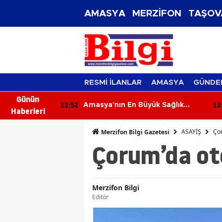
AMASYA
MERZİFON
TAŞOV
RESMİ İLANLAR
AMASYA
GÜNDE
Günün
12:52
12
ransfer
Amasya'nın En Büyük Sağlık
Haberleri
Yatırımı İlerliyor! Kat Planlaması
Görüşüldü!
ASAYİŞ
Çor
Merzifon Bilgi Gazetesi
Çorum’da oto
Merzifon Bilgi
Editör