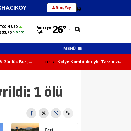
Giriş Yap
HACIKÖY
12
Adana
26
°
ITCOIN USD
Amasya
Adıyaman
Açık
863,75
%0.355
Afyonkarahisar
MENÜ
Ağrı
11:17
6 Günlük Burç
Kolye Kombinleriyle Tarzınızı
Amasya
a Sürprizler,
Yenileyin! 2026’nın En Şık Takı
satlar Kapıda!
Trendleri
Ankara
ldi: 1 ölü
Antalya
Artvin
Aydın
Balıkesir
Feci