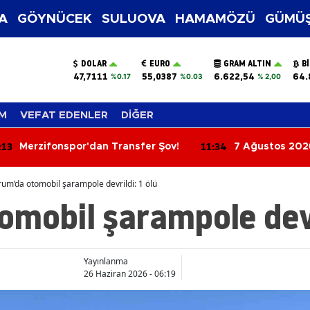
A
GÖYNÜCEK
SULUOVA
HAMAMÖZÜ
GÜMÜŞ
DOLAR
EURO
GRAM ALTIN
B
47,7111
55,0387
6.622,54
64.
%0.17
%0.03
% 2,00
M
VEFAT EDENLER
DİĞER
:13
11:34
Merzifonspor'dan Transfer Şov!
7 Ağustos 202
Yorumları: Aşkt
Parada Yeni Fır
um’da otomobil şarampole devrildi: 1 ölü
mobil şarampole devri
Yayınlanma
26 Haziran 2026 - 06:19