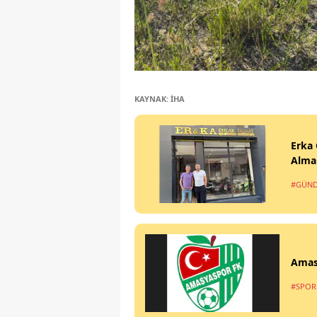
KAYNAK: İHA
Erka 
Alma
#GÜN
Amas
#SPOR