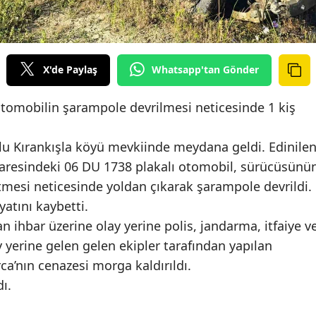
X'de Paylaş
Whatsapp'tan Gönder
tomobilin şarampole devrilmesi neticesinde 1 kiş
u Kırankışla köyü mevkiinde meydana geldi. Edinile
idaresindeki 06 DU 1738 plakalı otomobil, sürücüsünü
tmesi neticesinde yoldan çıkarak şarampole devrildi.
yatını kaybetti.
n ihbar üzerine olay yerine polis, jandarma, itfaiye v
ay yerine gelen gelen ekipler tarafından yapılan
ca’nın cenazesi morga kaldırıldı.
dı.