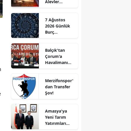
Alevler
Edirne
Büyümeden
Kontrol Altına
Elazığ
7 Ağustos
Alındı
2026 Günlük
Erzincan
Burç
Yorumları:
Erzurum
Aşkta
Balçık'tan
Sürprizler,
Eskişehir
Çorum'a
Parada Yeni
n
Havalimanı
Fırsatlar
Gaziantep
n
Müjdesi:
Kapıda!
"Çalışmalara
Giresun
Merzifonspor'
Başladık"
dan Transfer
Gümüşhane
e
Şov!
Hakkari
Amasya'ya
Hatay
Yeni Tarım
Yatırımları
Isparta
Gündemde