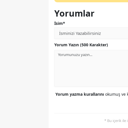
Yorumlar
İsim*
Yorum Yazın (500 Karakter)
Yorum yazma kurallarını
okumuş ve k
* Bu içerik ile