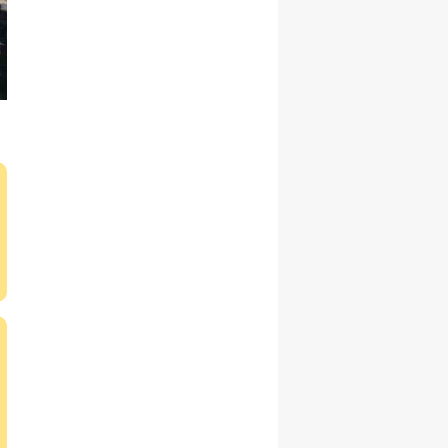
Malatya
Manisa
Kahramanmaraş
Mardin
Muğla
Muş
Nevşehir
Niğde
Ordu
Rize
Sakarya