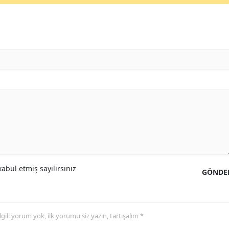
abul etmiş sayılırsınız
GÖNDE
 ilgili yorum yok, ilk yorumu siz yazın, tartışalım *