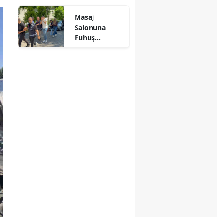
Mersin
Masaj
Salonuna
İstanbul
Fuhuş
Operasyonu: 3
İzmir
Şüpheli
Adliyeye Sevk
Kars
Edildi
Kastamonu
Kayseri
Kırklareli
Kırşehir
Kocaeli
Konya
Kütahya