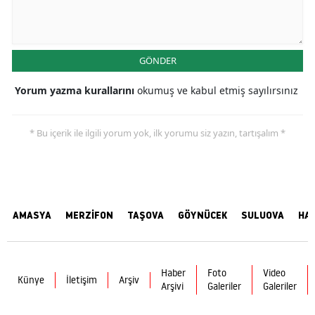
GÖNDER
Yorum yazma kurallarını
okumuş ve kabul etmiş sayılırsınız
* Bu içerik ile ilgili yorum yok, ilk yorumu siz yazın, tartışalım *
AMASYA
MERZİFON
TAŞOVA
GÖYNÜCEK
SULUOVA
HA
Haber
Foto
Video
Künye
İletişim
Arşiv
Arşivi
Galeriler
Galeriler