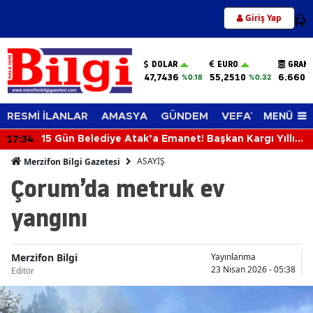
Giriş Yap
12
DOLAR
EURO
GRAM 
47,7436
55,2510
6.660,
%0.18
%0.32
MENÜ
RESMİ İLANLAR
AMASYA
GÜNDEM
VEFAT EDENLER
17:34
15 Gün Belediye Atak’a Emanet! Başkan Kargı Yıllık
İzne Çıktı
ASAYİŞ
Merzifon Bilgi Gazetesi
Çorum’da metruk ev
yangını
Merzifon Bilgi
Yayınlanma
23 Nisan 2026 - 05:38
Editör