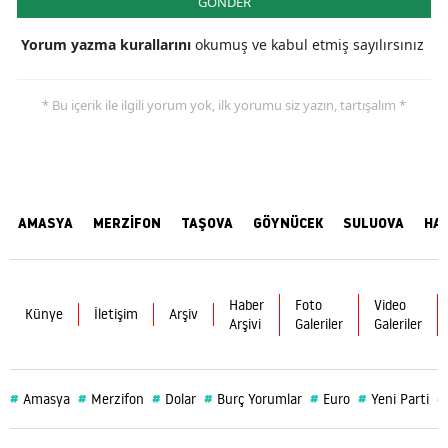
GÖNDER
Yorum yazma kurallarını
okumuş ve kabul etmiş sayılırsınız
* Bu içerik ile ilgili yorum yok, ilk yorumu siz yazın, tartışalım *
AMASYA
MERZİFON
TAŞOVA
GÖYNÜCEK
SULUOVA
HA
Haber
Foto
Video
Künye
İletişim
Arşiv
Arşivi
Galeriler
Galeriler
#
#
#
#
#
#
#
Amasya
Merzifon
Dolar
Burç Yorumlar
Euro
Yeni Parti