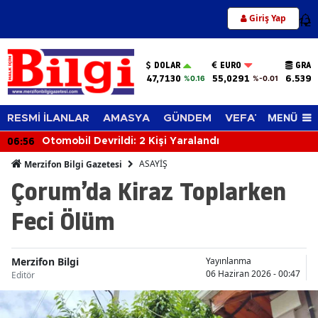
Giriş Yap
12
DOLAR
EURO
GRAM
47,7130
55,0291
6.539,
%0.16
%-0.01
MENÜ
RESMİ İLANLAR
AMASYA
GÜNDEM
VEFAT EDENLER
06:56
Otomobil Devrildi: 2 Kişi Yaralandı
ASAYİŞ
Merzifon Bilgi Gazetesi
Çorum’da Kiraz Toplarken
Feci Ölüm
Merzifon Bilgi
Yayınlanma
06 Haziran 2026 - 00:47
Editör