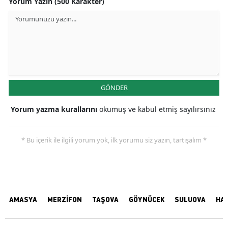
Yorum Yazın (500 Karakter)
GÖNDER
Yorum yazma kurallarını
okumuş ve kabul etmiş sayılırsınız
* Bu içerik ile ilgili yorum yok, ilk yorumu siz yazın, tartışalım *
AMASYA
MERZİFON
TAŞOVA
GÖYNÜCEK
SULUOVA
HA