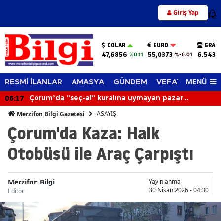
Giriş Yap
12
DOLAR
EURO
GRAM
47,6856
55,0373
6.543,
%0.11
%-0.01
MENÜ
RESMİ İLANLAR
AMASYA
GÜNDEM
VEFAT EDENLER
06:17
Çorum’da "seç-al" kuralına uymayan pazar
esnafının tezgahı kapatıldı
ASAYİŞ
Merzifon Bilgi Gazetesi
Çorum'da Kaza: Halk
Otobüsü ile Araç Çarpıştı
Merzifon Bilgi
Yayınlanma
30 Nisan 2026 - 04:30
Editör