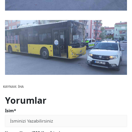
KAYNAK: İHA
Yorumlar
İsim*