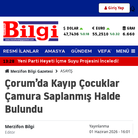
Giriş Yap
12
DOLAR
EURO
GRAM 
47,7436
55,2510
6.660,
%0.18
%0.32
MENÜ
RESMİ İLANLAR
AMASYA
GÜNDEM
VEFAT EDENLER
13:28
Yeni Parti Heyeti İçme Suyu Projesini İnceledi!
ASAYİŞ
Merzifon Bilgi Gazetesi
Çorum’da Kayıp Çocuklar
Çamura Saplanmış Halde
Bulundu
Merzifon Bilgi
Yayınlanma
01 Haziran 2026 - 16:01
Editör