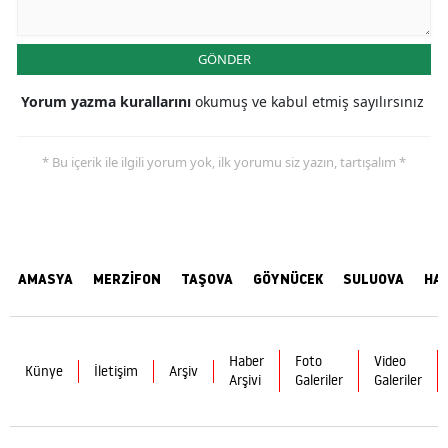
GÖNDER
Yorum yazma kurallarını
okumuş ve kabul etmiş sayılırsınız
* Bu içerik ile ilgili yorum yok, ilk yorumu siz yazın, tartışalım *
AMASYA
MERZİFON
TAŞOVA
GÖYNÜCEK
SULUOVA
HA
Haber
Foto
Video
Künye
İletişim
Arşiv
Arşivi
Galeriler
Galeriler