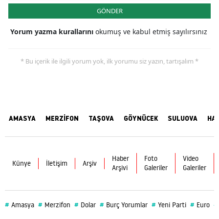
GÖNDER
Yorum yazma kurallarını
okumuş ve kabul etmiş sayılırsınız
* Bu içerik ile ilgili yorum yok, ilk yorumu siz yazın, tartışalım *
AMASYA
MERZİFON
TAŞOVA
GÖYNÜCEK
SULUOVA
HA
Haber
Foto
Video
Künye
İletişim
Arşiv
Arşivi
Galeriler
Galeriler
#
#
#
#
#
#
#
Amasya
Merzifon
Dolar
Burç Yorumlar
Yeni Parti
Euro