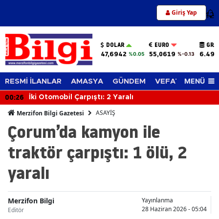
Giriş Yap
12
DOLAR
EURO
GRA
47,6942
55,0619
6.494
%0.05
%-0.13
MENÜ
RESMİ İLANLAR
AMASYA
GÜNDEM
VEFAT EDENLER
00:26
İki Otomobil Çarpıştı: 2 Yaralı
ASAYİŞ
Merzifon Bilgi Gazetesi
Çorum’da kamyon ile
traktör çarpıştı: 1 ölü, 2
yaralı
Merzifon Bilgi
Yayınlanma
28 Haziran 2026 - 05:04
Editör