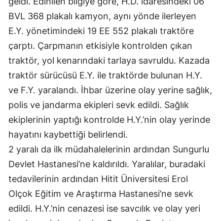
geldi. Edinilen bilgiye göre, H.D. idaresindeki 06
BVL 368 plakalı kamyon, aynı yönde ilerleyen
E.Y. yönetimindeki 19 EE 552 plakalı traktöre
çarptı. Çarpmanın etkisiyle kontrolden çıkan
traktör, yol kenarındaki tarlaya savruldu. Kazada
traktör sürücüsü E.Y. ile traktörde bulunan H.Y.
ve F.Y. yaralandı. İhbar üzerine olay yerine sağlık,
polis ve jandarma ekipleri sevk edildi. Sağlık
ekiplerinin yaptığı kontrolde H.Y.’nin olay yerinde
hayatını kaybettiği belirlendi.
2 yaralı da ilk müdahalelerinin ardından Sungurlu
Devlet Hastanesi’ne kaldırıldı. Yaralılar, buradaki
tedavilerinin ardından Hitit Üniversitesi Erol
Olçok Eğitim ve Araştırma Hastanesi’ne sevk
edildi. H.Y.’nin cenazesi ise savcılık ve olay yeri