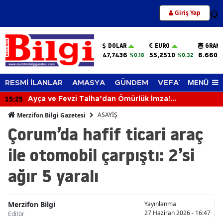
Giriş Yap
12
DOLAR
EURO
GRAM 
47,7436
55,2510
6.660,
%0.18
%0.32
MENÜ
RESMİ İLANLAR
AMASYA
GÜNDEM
VEFAT EDENLER
15:25
Ayça ve Fevzi Talha’dan Ömürlük İmza!
Mutluluklarına Sevenleri Ortak Oldu
ASAYİŞ
Merzifon Bilgi Gazetesi
Çorum’da hafif ticari araç
ile otomobil çarpıştı: 2’si
ağır 5 yaralı
Merzifon Bilgi
Yayınlanma
27 Haziran 2026 - 16:47
Editör