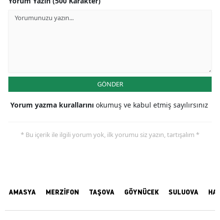
Yorum Yazın (500 Karakter)
GÖNDER
Yorum yazma kurallarını
okumuş ve kabul etmiş sayılırsınız
* Bu içerik ile ilgili yorum yok, ilk yorumu siz yazın, tartışalım *
AMASYA
MERZİFON
TAŞOVA
GÖYNÜCEK
SULUOVA
HA