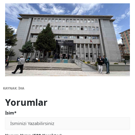
KAYNAK: İHA
Yorumlar
İsim*