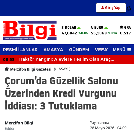
Giriş Yap
12
DOLAR
EURO
GRAM
47,6042
55,1068
6.517,
%0.05
%0.14
MENÜ
RESMİ İLANLAR
AMASYA
GÜNDEM
VEFAT EDENLER
06:58
Traktör Yangını: Alevlere Teslim Olan Araç
Kullanılamaz Hale Geldi
ASAYİŞ
Merzifon Bilgi Gazetesi
Çorum’da Güzellik Salonu
Üzerinden Kredi Vurgunu
İddiası: 3 Tutuklama
Merzifon Bilgi
Yayınlanma
28 Mayıs 2026 - 04:09
Editör