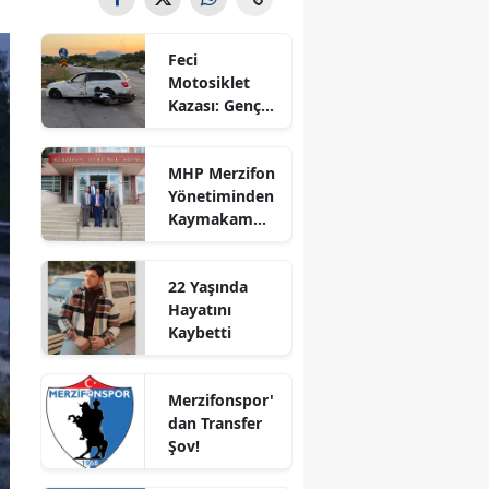
Bilecik
Feci
Bingöl
Motosiklet
Kazası: Genç
Bitlis
Sürücü
Hayatını
Bolu
MHP Merzifon
Kaybetti
Yönetiminden
Burdur
Kaymakam
Ahmet
Bursa
Karaaslan'a
22 Yaşında
Ziyaret
Çanakkale
Hayatını
Kaybetti
Çankırı
Çorum
Merzifonspor'
dan Transfer
Denizli
Şov!
Diyarbakır