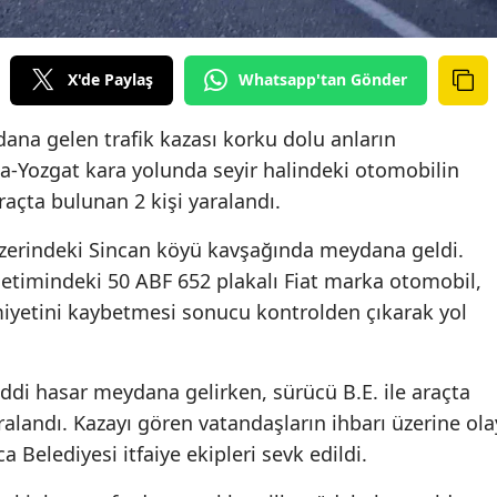
X'de Paylaş
Whatsapp'tan Gönder
ana gelen trafik kazası korku dolu anların
-Yozgat kara yolunda seyir halindeki otomobilin
açta bulunan 2 kişi yaralandı.
üzerindeki Sincan köyü kavşağında meydana geldi.
önetimindeki 50 ABF 652 plakalı Fiat marka otomobil,
iyetini kaybetmesi sonucu kontrolden çıkarak yol
ddi hasar meydana gelirken, sürücü B.E. ile araçta
ralandı. Kazayı gören vatandaşların ihbarı üzerine ola
a Belediyesi itfaiye ekipleri sevk edildi.