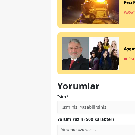
Feci 
#ASAYİ
Aşgın
#GÜN
Yorumlar
İsim*
Yorum Yazın (500 Karakter)