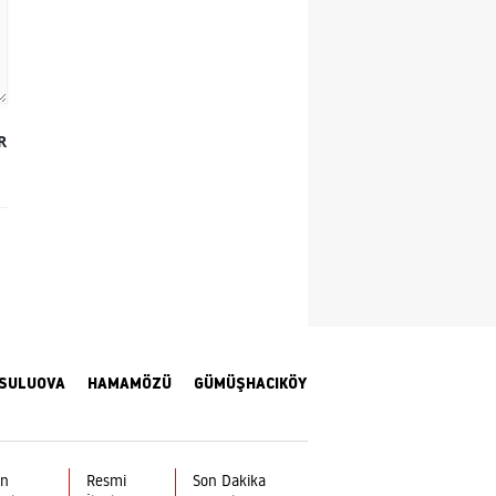
Yozgat
Zonguldak
Aksaray
R
Bayburt
Karaman
Kırıkkale
Batman
Şırnak
SULUOVA
HAMAMÖZÜ
GÜMÜŞHACIKÖY
Bartın
Ardahan
ın
Resmi
Son Dakika
Iğdır