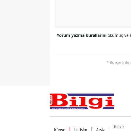
Yorum yazma kurallarını
okumuş ve k
* Bu içerik ile
Haber
Künye
İletişim
Arşiv