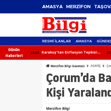
AMASYA
MERZİFON
TAŞOV
RESMİ İLANLAR
AMASYA
GÜNDE
Günün
23:15
22
i Övdü,
Karakuş’tan Enflasyon Tepkisi:
Haberleri
Kapattı!
“Amasyalı Geçinemiyor, Üretici
Zorlanıyor”
ASAYİŞ
Çor
Merzifon Bilgi Gazetesi
Çorum’da Ba
Kişi Yaralan
Merzifon Bilgi