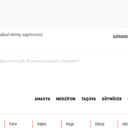
abul etmiş sayılırsınız
GÖNDE
 ilgili yorum yok, ilk yorumu siz yazın, tartışalım *
AMASYA
MERZİFON
TAŞOVA
GÖYNÜCEK
Foto
Video
Köşe
Döviz
Alt