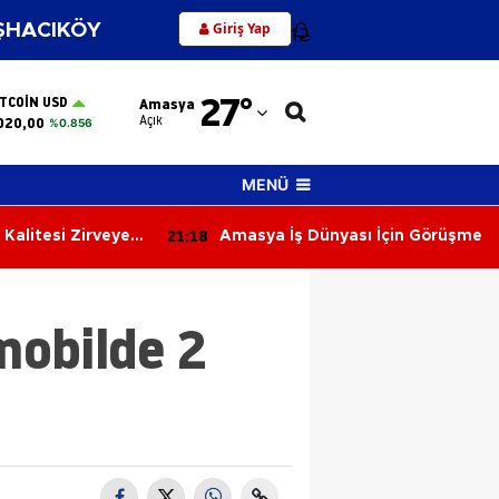
Giriş Yap
HACIKÖY
12
Adana
27
°
ITCOIN USD
Amasya
Adıyaman
Açık
020,00
%0.856
Afyonkarahisar
MENÜ
Ağrı
21:18
Kalitesi Zirveye
Amasya İş Dünyası İçin Görüşme
Amasya
Ankara
mobilde 2
Antalya
Artvin
Aydın
Balıkesir