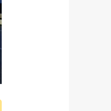
Malatya
Manisa
Kahramanmaraş
Mardin
Muğla
Muş
Nevşehir
Niğde
Ordu
Rize
Sakarya