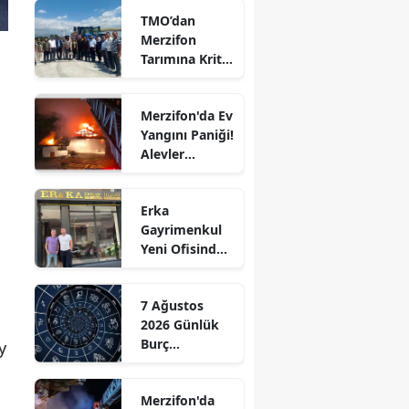
TMO’dan
Edirne
Merzifon
Tarımına Kritik
Elazığ
Ziyaret!
Erzincan
Merzifon'da Ev
Yangını Paniği!
Erzurum
Alevler
Eskişehir
Büyümeden
Kontrol Altına
Gaziantep
Erka
Alındı
Gayrimenkul
Giresun
Yeni Ofisinde
Hizmete
Gümüşhane
Başladı!
7 Ağustos
“Gayrimenkul
Hakkari
2026 Günlük
Almak İçin
Burç
Doğru Zaman”
y
Hatay
Yorumları:
Aşkta
Isparta
Merzifon'da
Sürprizler,