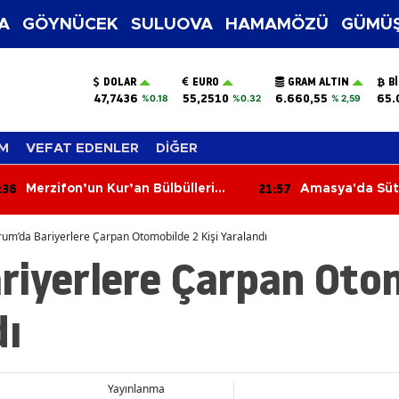
A
GÖYNÜCEK
SULUOVA
HAMAMÖZÜ
GÜMÜŞ
DOLAR
EURO
GRAM ALTIN
B
47,7436
55,2510
6.660,55
65.
%0.18
%0.32
% 2,59
M
VEFAT EDENLER
DİĞER
:36
21:57
Merzifon’un Kur’an Bülbülleri
Amasya'da Süt 
Belli Oldu!
Çıktı!
um’da Bariyerlere Çarpan Otomobilde 2 Kişi Yaralandı
riyerlere Çarpan Oto
dı
Yayınlanma