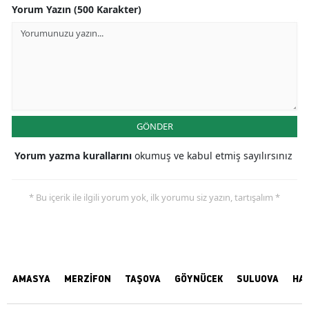
Yorum Yazın (500 Karakter)
GÖNDER
Yorum yazma kurallarını
okumuş ve kabul etmiş sayılırsınız
* Bu içerik ile ilgili yorum yok, ilk yorumu siz yazın, tartışalım *
AMASYA
MERZİFON
TAŞOVA
GÖYNÜCEK
SULUOVA
HA