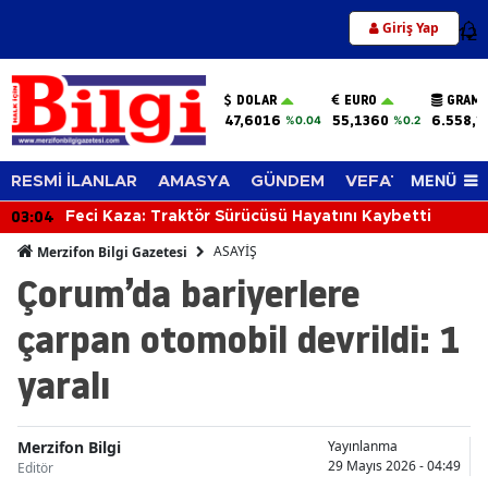
Giriş Yap
12
DOLAR
EURO
GRAM 
47,6016
55,1360
6.558,1
%0.04
%0.2
MENÜ
RESMİ İLANLAR
AMASYA
GÜNDEM
VEFAT EDENLER
03:04
Feci Kaza: Traktör Sürücüsü Hayatını Kaybetti
ASAYİŞ
Merzifon Bilgi Gazetesi
Çorum’da bariyerlere
çarpan otomobil devrildi: 1
yaralı
Merzifon Bilgi
Yayınlanma
29 Mayıs 2026 - 04:49
Editör