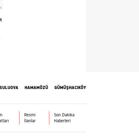
Samsun
R
Siirt
Sinop
Sivas
Tekirdağ
Tokat
Trabzon
SULUOVA
HAMAMÖZÜ
GÜMÜŞHACIKÖY
Tunceli
Şanlıurfa
ın
Resmi
Son Dakika
atları
İlanlar
Haberleri
Uşak
Van