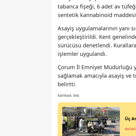
tabanca fişeği, 6 adet av tüfeğ
sentetik kannabinoid maddesi e
Asayiş uygulamalarının yanı sı
gerçekleştirildi. Kent genelind
sürücüsü denetlendi. Kurallara
işlemler uygulandı.
Çorum İl Emniyet Müdürlüğü yet
sağlamak amacıyla asayiş ve t
belirtti.
KAYNAK: İHA
Üç Ar
#ASAYİ