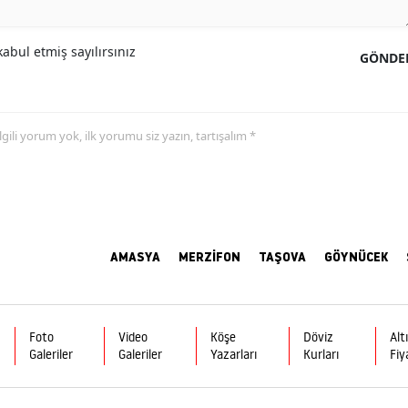
abul etmiş sayılırsınız
GÖNDE
 ilgili yorum yok, ilk yorumu siz yazın, tartışalım *
AMASYA
MERZİFON
TAŞOVA
GÖYNÜCEK
Foto
Video
Köşe
Döviz
Alt
Galeriler
Galeriler
Yazarları
Kurları
Fiy