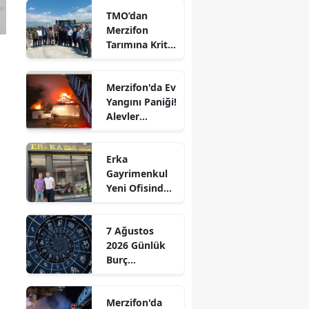
TMO’dan
Edirne
Merzifon
Tarımına Kritik
Elazığ
Ziyaret!
Erzincan
Merzifon'da Ev
Yangını Paniği!
Erzurum
Alevler
Eskişehir
Büyümeden
Kontrol Altına
Gaziantep
Erka
Alındı
Gayrimenkul
Giresun
Yeni Ofisinde
Hizmete
Gümüşhane
Başladı!
.
7 Ağustos
“Gayrimenkul
Hakkari
2026 Günlük
Almak İçin
Burç
Doğru Zaman”
Hatay
Yorumları:
Aşkta
Isparta
Merzifon'da
Sürprizler,