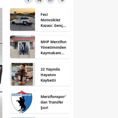
Bilecik
Feci
Bingöl
Motosiklet
Kazası: Genç
Bitlis
Sürücü
Hayatını
Bolu
MHP Merzifon
Kaybetti
Yönetiminden
Burdur
Kaymakam
Ahmet
Bursa
Karaaslan'a
22 Yaşında
Ziyaret
Çanakkale
Hayatını
Kaybetti
Çankırı
Çorum
Merzifonspor'
dan Transfer
Denizli
Şov!
Diyarbakır