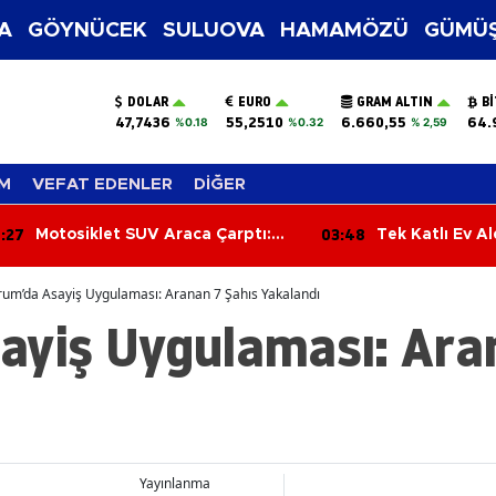
A
GÖYNÜCEK
SULUOVA
HAMAMÖZÜ
GÜMÜŞ
DOLAR
EURO
GRAM ALTIN
B
47,7436
55,2510
6.660,55
64.
%0.18
%0.32
% 2,59
M
VEFAT EDENLER
DİĞER
:27
03:48
Motosiklet SUV Araca Çarptı:
Tek Katlı Ev A
Sürücü Yaralandı
Oldu
um’da Asayiş Uygulaması: Aranan 7 Şahıs Yakalandı
ayiş Uygulaması: Ara
Yayınlanma