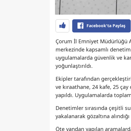
Facebook'ta Paylaş
Çorum İl Emniyet Müdürlüğü As
merkezinde kapsamlı denetimle
uygulamalarda güvenlik ve ka
yoğunlaştırıldı.
Ekipler tarafından gerçekleşt
ve kıraathane, 24 kafe, 25 çay
yapıldı. Uygulamalarda toplam 
Denetimler sırasında çeşitli s
yakalanarak gözaltına alındığı 
Öte yandan yapılan aramalarda 