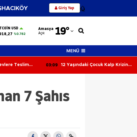
Giriş Yap
HACIKÖY
12
Adana
19
°
ITCOIN USD
Amasya
Adıyaman
Açık
918,27
%0.782
Afyonkarahisar
MENÜ
Ağrı
03:09
levlere Teslim
12 Yaşındaki Çocuk Kalp Krizine
Amasya
Yenik Düştü
Ankara
nan 7 Şahıs
Antalya
Artvin
Aydın
Balıkesir