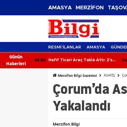
AMASYA
MERZİFON
TAŞOV
RESMİ İLANLAR
AMASYA
GÜNDE
Günün
05:06
04
rdi: 1'i Ağır 2
Hafif Ticari Araç Takla Attı: 2'si
Haberleri
Çocuk 5 Yaralı
ASAYİŞ
Çor
Merzifon Bilgi Gazetesi
Çorum’da As
Yakalandı
Merzifon Bilgi