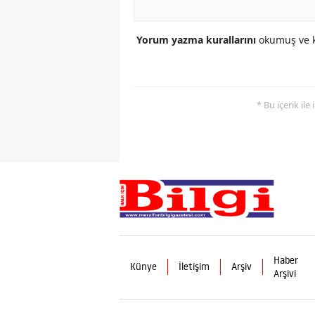
Yorum yazma kurallarını
okumuş ve k
* Bu içerik ile
Haber
Künye
İletişim
Arşiv
Arşivi