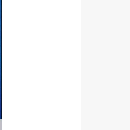
Samsun
Siirt
Sinop
Sivas
Tekirdağ
Tokat
Trabzon
Tunceli
Şanlıurfa
Uşak
Van