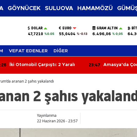
A
GÖYNÜCEK
SULUOVA
HAMAMÖZÜ
GÜMÜŞ
DOLAR
EURO
GRAM ALTIN
BI
47,7210
55,0404
6.496,06
64.3
%0.05
%-0.13
% 0,05
M
VEFAT EDENLER
DİĞER
:47
23:08
Amasya’da Çocuklar Ekrandan
Merzifon OSB'
Uzaklaştı, Sanatla Buluştu!
Konuşuldu
um’da aranan 2 şahıs yakalandı
anan 2 şahıs yakaland
Yayınlanma
22 Haziran 2026 - 23:57