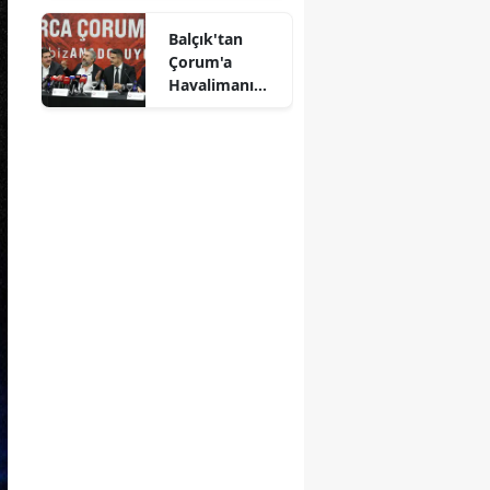
Mersin
Balçık'tan
Çorum'a
İstanbul
Havalimanı
Müjdesi:
İzmir
"Çalışmalara
Başladık"
Kars
Kastamonu
Kayseri
Kırklareli
Kırşehir
Kocaeli
Konya
Kütahya