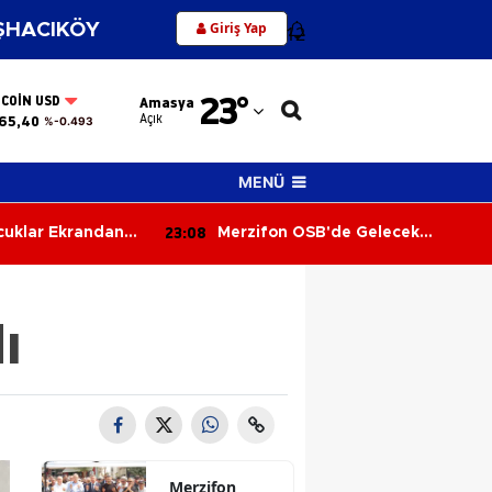
Giriş Yap
HACIKÖY
12
Adana
23
°
TCOIN USD
Amasya
Adıyaman
Açık
65,40
%-0.493
Afyonkarahisar
MENÜ
Ağrı
22:29
de Gelecek
Merzifon’da 45 Öğrenci
Amasya
Bilgileriyle Yarıştı!
Ankara
ı
Antalya
Artvin
Aydın
Balıkesir
Merzifon