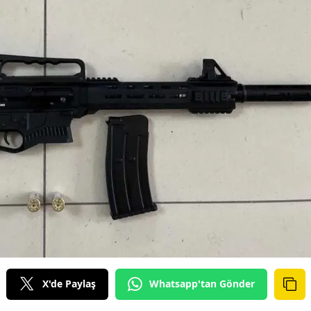
X'de Paylaş
Whatsapp'tan Gönder