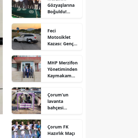
Gözyaşlarına
Bilecik
Boğuldu!
Sercan
Bingöl
Nevcanoğlu
Feci
Son
Bitlis
Motosiklet
Yolculuğuna
Kazası: Genç
Uğurlandı
Bolu
Sürücü
Hayatını
Burdur
MHP Merzifon
Kaybetti
Yönetiminden
Bursa
Kaymakam
Ahmet
Çanakkale
Karaaslan'a
Çorum’un
Ziyaret
Çankırı
lavanta
bahçesi
Çorum
vatandaşların
Denizli
gözdesi oldu
Çorum FK
Diyarbakır
Hazırlık Maçı