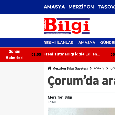
AMASYA
MERZİFON
TAŞOV
RESMİ İLANLAR
AMASYA
GÜNDE
Günün
00:26
23
dia Edilen
İki Otomobil Çarpıştı: 2 Yaralı
Haberleri
ocuğa Çarptı
ASAYİŞ
Çor
Merzifon Bilgi Gazetesi
Çorum’da ar
Merzifon Bilgi
Editör