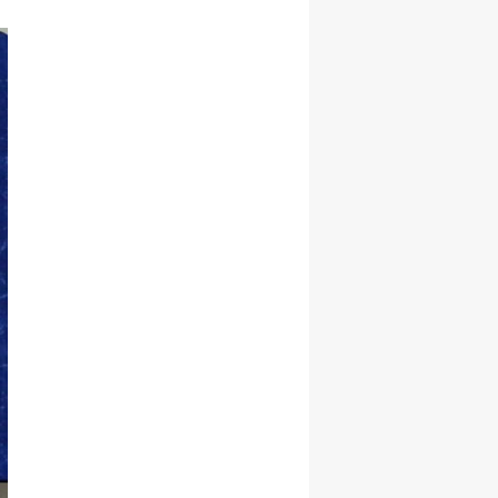
Yalova
Karabük
Kilis
Osmaniye
Düzce