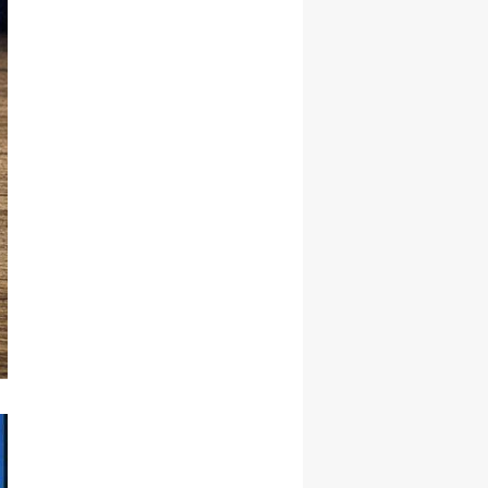
Malatya
Manisa
Kahramanmaraş
Mardin
Muğla
Muş
Nevşehir
Niğde
Ordu
Rize
Sakarya