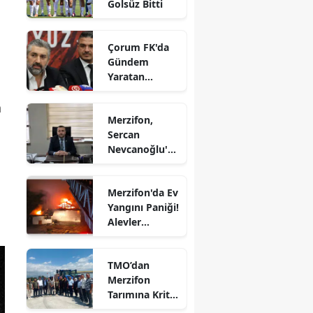
Golsüz Bitti
Edirne
Elazığ
Çorum FK'da
Gündem
Erzincan
Yaratan
Açıklamalar
Erzurum
a
Merzifon,
Eskişehir
Sercan
Nevcanoğlu'n
Gaziantep
u Son
Yolculuğuna
Giresun
Merzifon'da Ev
Uğurluyor
Yangını Paniği!
Gümüşhane
Alevler
Büyümeden
Hakkari
Kontrol Altına
TMO’dan
Alındı
Hatay
Merzifon
Tarımına Kritik
Isparta
Ziyaret!