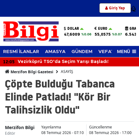
Giriş Yap
12
DOLAR
EURO
GRAM
47,6009
55,0575
6.543,
%0.06
%0.07
MENÜ
RESMİ İLANLAR
AMASYA
GÜNDEM
VEFAT EDENLER
12:05
Vezirköprü TSO’da Seçim Yarışı Başladı!
ASAYİŞ
Merzifon Bilgi Gazetesi
Çöpte Bulduğu Tabanca
Elinde Patladı! "Kör Bir
Talihsizlik Oldu"
Merzifon Bilgi
Yayınlanma
Güncellenme
08 Temmuz 2026 - 07:10
08 Temmuz 2026 - 17:00
Editör