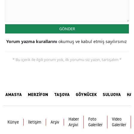
GÖNDER
Yorum yazma kurallarını
okumuş ve kabul etmiş sayılırsınız
* Bu içerik ile ilgili yorum yok, ilk yorumu siz yazın, tartışalım *
AMASYA
MERZİFON
TAŞOVA
GÖYNÜCEK
SULUOVA
HA
Haber
Foto
Video
Künye
İletişim
Arşiv
Arşivi
Galeriler
Galeriler