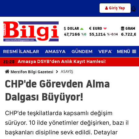
Giriş Yap
12
DOLAR
EURO
GRAM A
47,7166
55,1214
6.722,65
%0
%-0.14
MENÜ
RESMİ İLANLAR
AMASYA
GÜNDEM
VEFAT EDENLER
21:28
Amasya DSYB’den Anlık Kayıt Hamlesi!
ASAYİŞ
Merzifon Bilgi Gazetesi
CHP'de Görevden Alma
Dalgası Büyüyor!
CHP'de teşkilatlarda kapsamlı değişim
sürüyor. 10 ilde yönetimler değişirken, bazı il
başkanları disipline sevk edildi. Detaylar