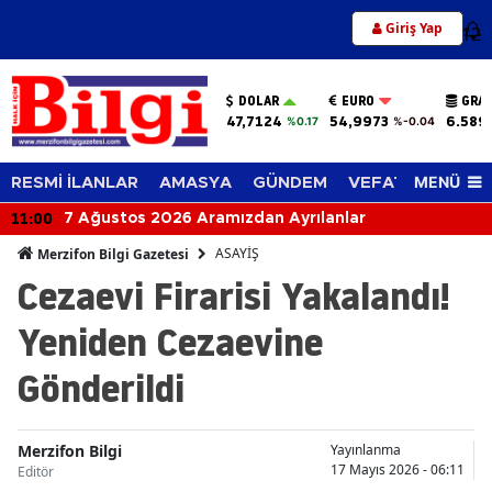
Giriş Yap
12
DOLAR
EURO
GRAM
47,7124
54,9973
6.589
%0.17
%-0.04
MENÜ
RESMİ İLANLAR
AMASYA
GÜNDEM
VEFAT EDENLER
11:00
7 Ağustos 2026 Aramızdan Ayrılanlar
ASAYİŞ
Merzifon Bilgi Gazetesi
Cezaevi Firarisi Yakalandı!
Yeniden Cezaevine
Gönderildi
Merzifon Bilgi
Yayınlanma
17 Mayıs 2026 - 06:11
Editör