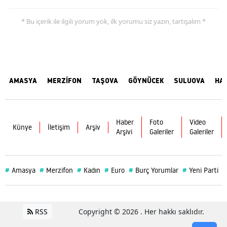
* Bu içerik ile ilgili yorum yok, ilk yorumu siz yazın, tartışalım *
AMASYA
MERZİFON
TAŞOVA
GÖYNÜCEK
SULUOVA
HA
Haber
Foto
Video
Künye
İletişim
Arşiv
Arşivi
Galeriler
Galeriler
#
#
#
#
#
#
#
Amasya
Merzifon
Kadın
Euro
Burç Yorumlar
Yeni Parti
RSS
Copyright © 2026 . Her hakkı saklıdır.