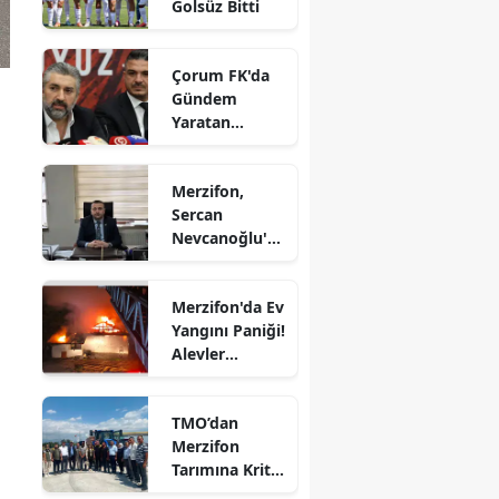
Golsüz Bitti
Edirne
Elazığ
Çorum FK'da
Gündem
Erzincan
Yaratan
Açıklamalar
Erzurum
Merzifon,
Eskişehir
Sercan
Nevcanoğlu'n
Gaziantep
u Son
Yolculuğuna
Giresun
Merzifon'da Ev
Uğurluyor
Yangını Paniği!
Gümüşhane
Alevler
Büyümeden
Hakkari
Kontrol Altına
TMO’dan
Alındı
Hatay
Merzifon
Tarımına Kritik
Isparta
Ziyaret!