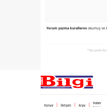
Yorum yazma kurallarını
okumuş ve k
* Bu içerik ile
Haber
Künye
İletişim
Arşiv