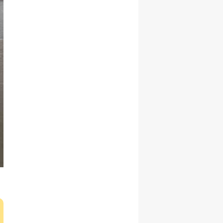
Malatya
Manisa
Kahramanmaraş
Mardin
Muğla
Muş
Nevşehir
Niğde
Ordu
Rize
Sakarya