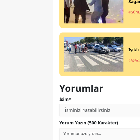
Sağan
#GÜN
Işıkl
#ASAYİ
Yorumlar
İsim*
Yorum Yazın (500 Karakter)