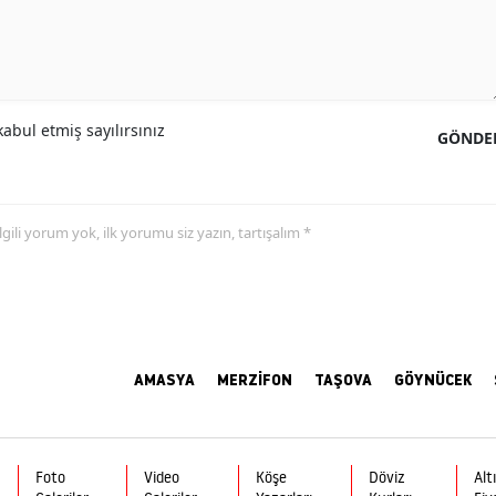
abul etmiş sayılırsınız
GÖNDE
 ilgili yorum yok, ilk yorumu siz yazın, tartışalım *
AMASYA
MERZİFON
TAŞOVA
GÖYNÜCEK
Foto
Video
Köşe
Döviz
Alt