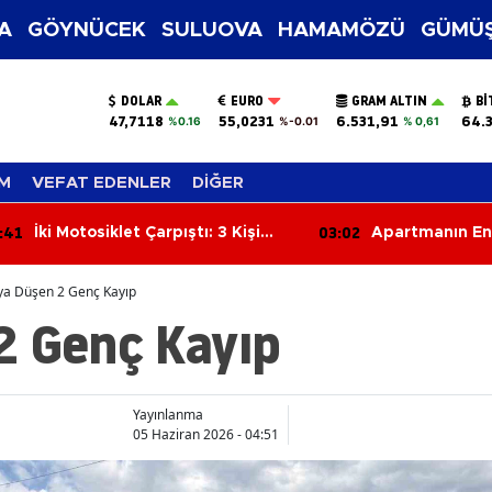
A
GÖYNÜCEK
SULUOVA
HAMAMÖZÜ
GÜMÜŞ
DOLAR
EURO
GRAM ALTIN
BI
47,7118
55,0231
6.531,91
64.
%0.16
%-0.01
% 0,61
M
VEFAT EDENLER
DİĞER
:41
03:02
İki Motosiklet Çarpıştı: 3 Kişi
Apartmanın En
Yaralandı
Çıkan Yangın Ç
ya Düşen 2 Genç Kayıp
2 Genç Kayıp
Yayınlanma
05 Haziran 2026 - 04:51