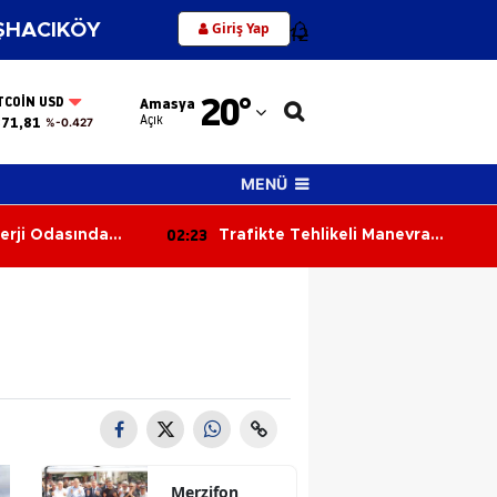
Giriş Yap
HACIKÖY
12
Adana
20
°
TCOIN USD
Amasya
Adıyaman
Açık
371,81
%-0.427
Afyonkarahisar
MENÜ
Ağrı
02:23
erji Odasında
Trafikte Tehlikeli Manevra
Amasya
atıya Sıçradı
Kamerada: Kaza Kıl Payı Önledi
Ankara
Antalya
Artvin
Aydın
Balıkesir
Merzifon