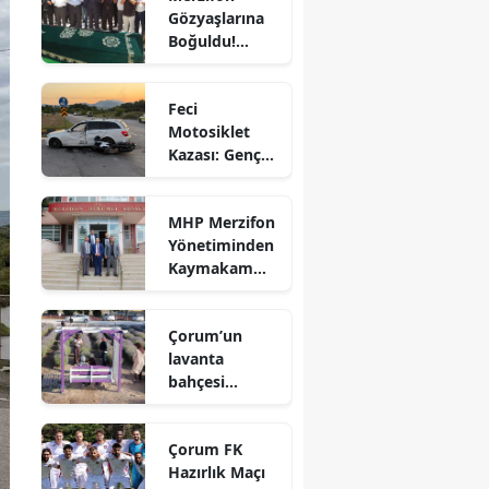
Gözyaşlarına
Bilecik
Boğuldu!
Sercan
Bingöl
Nevcanoğlu
Feci
Son
Bitlis
Motosiklet
Yolculuğuna
Kazası: Genç
Uğurlandı
Bolu
Sürücü
Hayatını
Burdur
MHP Merzifon
Kaybetti
Yönetiminden
Bursa
Kaymakam
Ahmet
Çanakkale
Karaaslan'a
Çorum’un
Ziyaret
Çankırı
lavanta
bahçesi
Çorum
vatandaşların
Denizli
gözdesi oldu
Çorum FK
Diyarbakır
Hazırlık Maçı