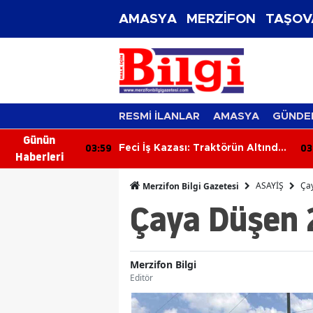
AMASYA
MERZİFON
TAŞOV
RESMİ İLANLAR
AMASYA
GÜNDE
Günün
03:59
03
: 1 Kişi
Feci İş Kazası: Traktörün Altında
Haberleri
Kalan Orman İşçisi Hayatını
Kaybetti
ASAYİŞ
Ça
Merzifon Bilgi Gazetesi
Çaya Düşen 
Merzifon Bilgi
Editör