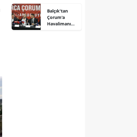
Mersin
ı
Balçık'tan
Çorum'a
İstanbul
Havalimanı
Müjdesi:
İzmir
"Çalışmalara
Başladık"
Kars
Kastamonu
Kayseri
Kırklareli
Kırşehir
Kocaeli
Konya
Kütahya