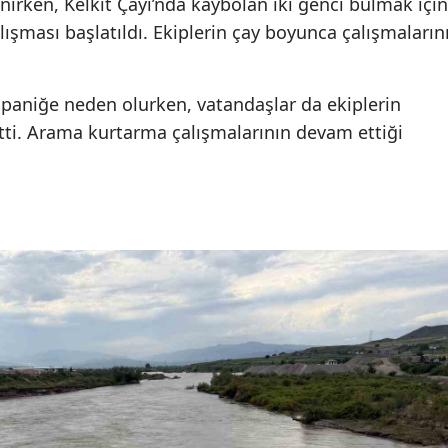
nırken, Kelkit Çayı’nda kaybolan iki genci bulmak için
ışması başlatıldı. Ekiplerin çay boyunca çalışmaların
paniğe neden olurken, vatandaşlar da ekiplerin
etti. Arama kurtarma çalışmalarının devam ettiği