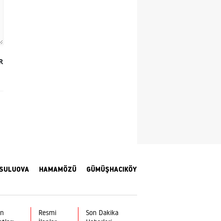
Yozgat
Zonguldak
Aksaray
R
Bayburt
Karaman
Kırıkkale
Batman
Şırnak
SULUOVA
HAMAMÖZÜ
GÜMÜŞHACIKÖY
Bartın
Ardahan
ın
Resmi
Son Dakika
Iğdır