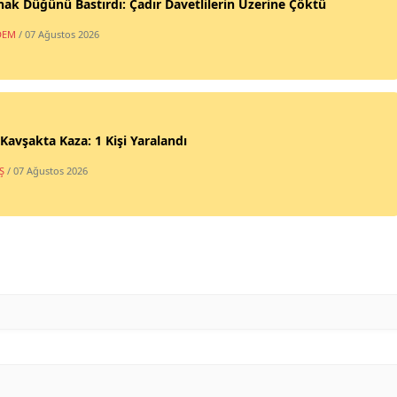
ak Düğünü Bastırdı: Çadır Davetlilerin Üzerine Çöktü
DEM
/ 07 Ağustos 2026
ı Kavşakta Kaza: 1 Kişi Yaralandı
Ş
/ 07 Ağustos 2026