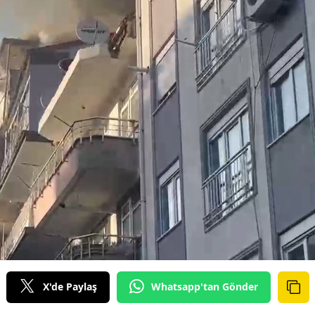
X'de Paylaş
Whatsapp'tan Gönder