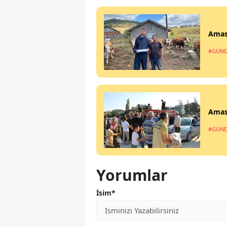
Amas
#GÜN
Amasy
#GÜN
Yorumlar
İsim*