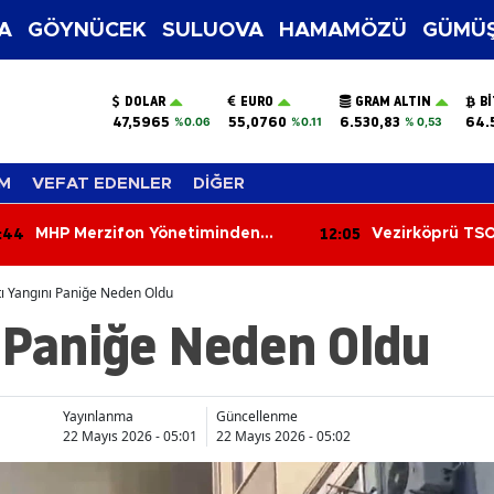
A
GÖYNÜCEK
SULUOVA
HAMAMÖZÜ
GÜMÜŞ
DOLAR
EURO
GRAM ALTIN
B
47,5965
55,0760
6.530,83
64.
%0.06
%0.11
% 0,53
M
VEFAT EDENLER
DİĞER
:05
11:26
Vezirköprü TSO’da Seçim Yarışı
6 Ağustos 202
Başladı!
Yorumları: Aşk,
Kariyerde Sürpr
ı Yangını Paniğe Neden Oldu
Bugün Burcunuz
 Paniğe Neden Oldu
Yayınlanma
Güncellenme
22 Mayıs 2026 - 05:01
22 Mayıs 2026 - 05:02