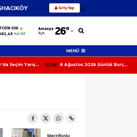
Giriş Yap
HACIKÖY
12
Adana
26
°
ITCOIN USD
Amasya
Adıyaman
Açık
561,45
%0.727
Afyonkarahisar
MENÜ
Ağrı
11:16
6 Günlük Burç
Sigaraya Bir Zam Daha!
Amasya
 Para ve
iz Gelişmeler!
Ankara
u Neler Bekliyor?
Antalya
Artvin
Aydın
Balıkesir
Merzifonlu