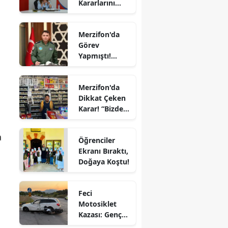
Kararlarını
Komutanı
Edirne
Aldı
Oldu
n
Elazığ
Merzifon'da
Görev
Erzincan
Yapmıştı!
Tümgeneral
Erzurum
Mete Kuş
Merzifon'da
Emekliliğe
Eskişehir
Dikkat Çeken
Sevk Edildi
Karar! “Bizde
Gaziantep
Ekmeğe Zam
Yok” Dedi
a
Giresun
Öğrenciler
Ekranı Bıraktı,
Gümüşhane
Doğaya Koştu!
Hakkari
Feci
Hatay
Motosiklet
Kazası: Genç
Isparta
Sürücü