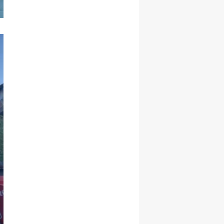
Malatya
Manisa
Kahramanmaraş
Mardin
Muğla
Muş
Nevşehir
Niğde
Ordu
Rize
Sakarya