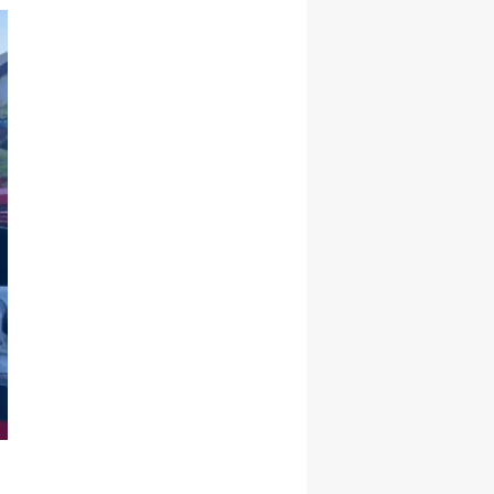
Yozgat
Zonguldak
Aksaray
Bayburt
Karaman
Kırıkkale
Batman
Şırnak
Bartın
Ardahan
Iğdır