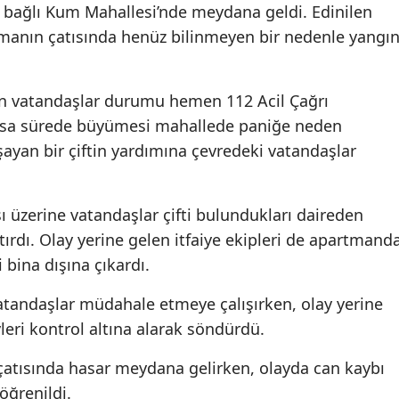
e bağlı Kum Mahallesi’nde meydana geldi. Edinilen
artmanın çatısında henüz bilinmeyen bir nedenle yangı
en vatandaşlar durumu hemen 112 Acil Çağrı
 kısa sürede büyümesi mahallede paniğe neden
aşayan bir çiftin yardımına çevredeki vatandaşlar
üzerine vatandaşlar çifti bulundukları daireden
tırdı. Olay yerine gelen itfaiye ekipleri de apartmand
i bina dışına çıkardı.
atandaşlar müdahale etmeye çalışırken, olay yerine
vleri kontrol altına alarak söndürdü.
atısında hasar meydana gelirken, olayda can kaybı
ğrenildi.