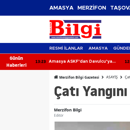
AMASYA
MERZİFON
TAŞOV
RESMİ İLANLAR
AMASYA
GÜNDE
Günün
12:44
12
Davulcu’ya
MHP Merzifon Yönetiminden
Haberleri
Kaymakam Ahmet Karaaslan'a
Ziyaret
ASAYİŞ
Çat
Merzifon Bilgi Gazetesi
Çatı Yangını
Merzifon Bilgi
Editör