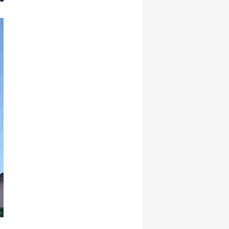
Samsun
Siirt
Sinop
Sivas
Tekirdağ
Tokat
Trabzon
Tunceli
Şanlıurfa
Uşak
Van