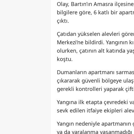
Olay, Bartın’ın Amasra ilçesin
bilgilere göre, 6 katlı bir ap
çıktı.
Çatıdan yükselen alevleri gör
Merkezi’ne bildirdi. Yangının
olurken, çatının alt katında y
koştu.
Dumanların apartmanı sarması 
çıkararak güvenli bölgeye ulaş
gerekli kontrolleri yaparak çift
Yangına ilk etapta çevredeki v
sevk edilen itfaiye ekipleri ale
Yangın nedeniyle apartmanın ç
ya da yaralanma yaşanmadığı ö