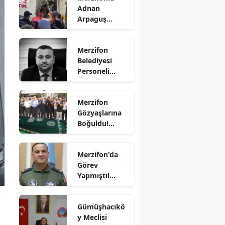
Adnan
Bilecik
Arpaguş
Çorum'da Feci
Bingöl
Kazada
Merzifon
Hayatını
Bitlis
Belediyesi
Kaybetti
Personeli
Bolu
Sercan
Nevcanoğlu
Burdur
Merzifon
Hayatını
Gözyaşlarına
Kaybetti
Bursa
Boğuldu!
Sercan
Çanakkale
Nevcanoğlu
Merzifon'da
Son
Çankırı
Görev
Yolculuğuna
Yapmıştı!
Çorum
Uğurlandı
Orgeneral
Denizli
Rafet Dalkıran
Gümüşhacıkö
Hava
Diyarbakır
y Meclisi
Kuvvetleri