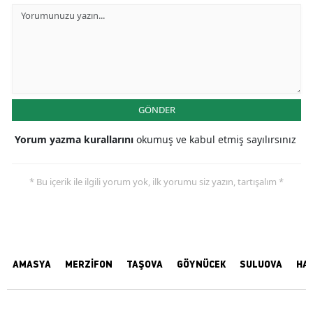
GÖNDER
Yorum yazma kurallarını
okumuş ve kabul etmiş sayılırsınız
* Bu içerik ile ilgili yorum yok, ilk yorumu siz yazın, tartışalım *
AMASYA
MERZİFON
TAŞOVA
GÖYNÜCEK
SULUOVA
HA