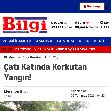
Giriş Yap
12
DOLAR
EURO
GRAM
47,5973
55,0080
6.524
%0.06
%-0.01
MENÜ
RESMİ İLANLAR
AMASYA
GÜNDEM
VEFAT EDENLER
17:56
Merzifon’un 7 Bin 500 Yıllık Köyü Ortaya Çıktı!
ASAYİŞ
Merzifon Bilgi Gazetesi
Çatı Katında Korkutan
Yangın!
Merzifon Bilgi
Yayınlanma
02 Temmuz 2026 - 04:23
Editör