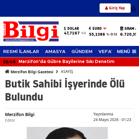
Giriş Yap
12
DOLAR
EURO
GRAM A
47,7167
%0
55,1386
6.720,35
%-0.12
MENÜ
RESMİ İLANLAR
AMASYA
GÜNDEM
VEFAT EDENLER
20:49
Merzifon’da Gübre Bayilerine Sıkı Denetim
ASAYİŞ
Merzifon Bilgi Gazetesi
Butik Sahibi İşyerinde Ölü
Bulundu
Merzifon Bilgi
Yayınlanma
24 Mayıs 2026 - 01:23
Editör