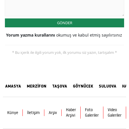
GÖNDER
Yorum yazma kurallarını
okumuş ve kabul etmiş sayılırsınız
* Bu içerik ile ilgili yorum yok, ilk yorumu siz yazın, tartışalım *
AMASYA
MERZİFON
TAŞOVA
GÖYNÜCEK
SULUOVA
HA
Haber
Foto
Video
Künye
İletişim
Arşiv
Arşivi
Galeriler
Galeriler