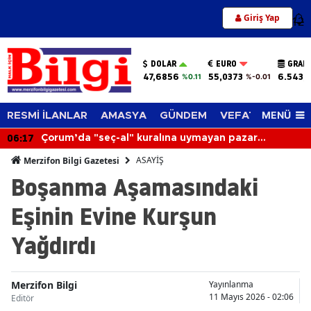
Giriş Yap
12
DOLAR
EURO
GRAM
47,6856
55,0373
6.543,
%0.11
%-0.01
MENÜ
RESMİ İLANLAR
AMASYA
GÜNDEM
VEFAT EDENLER
06:17
Çorum’da "seç-al" kuralına uymayan pazar
esnafının tezgahı kapatıldı
ASAYİŞ
Merzifon Bilgi Gazetesi
Boşanma Aşamasındaki
Eşinin Evine Kurşun
Yağdırdı
Merzifon Bilgi
Yayınlanma
11 Mayıs 2026 - 02:06
Editör