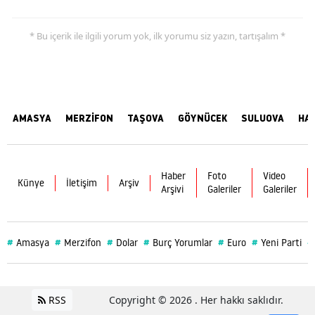
* Bu içerik ile ilgili yorum yok, ilk yorumu siz yazın, tartışalım *
AMASYA
MERZİFON
TAŞOVA
GÖYNÜCEK
SULUOVA
HA
Haber
Foto
Video
Künye
İletişim
Arşiv
Arşivi
Galeriler
Galeriler
#
#
#
#
#
#
#
Amasya
Merzifon
Dolar
Burç Yorumlar
Euro
Yeni Parti
RSS
Copyright © 2026 . Her hakkı saklıdır.