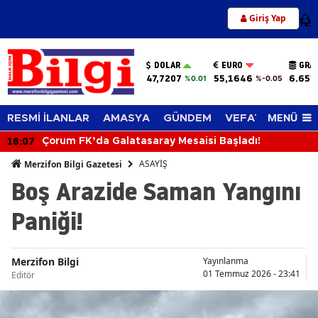
Giriş Yap
12
DOLAR
EURO
GRA
47,7207
55,1646
6.651
%0.01
%-0.05
MENÜ
RESMİ İLANLAR
AMASYA
GÜNDEM
VEFAT EDENLER
16:07
Çorum FK’da Galatasaray Mesaisi Başladı!
ASAYİŞ
Merzifon Bilgi Gazetesi
Boş Arazide Saman Yangını
Paniği!
Merzifon Bilgi
Yayınlanma
01 Temmuz 2026 - 23:41
Editör