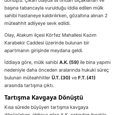
dönüştü. Çıkan olayda sırtından bıçaklanan ve
başına tabancayla vurulduğu iddia edilen mülk
sahibi hastaneye kaldırılırken, gözaltına alınan 2
müteahhit adliyeye sevk edildi.
Olay, Atakum ilçesi Körfez Mahallesi Kazım
Karabekir Caddesi üzerinde bulunan bir
apartmanın girişinde meydana geldi.
İddiaya göre, mülk sahibi
A.K. (59)
ile bina yapımı
nedeniyle daha önceden aralarında hukuki süreç
bulunan müteahhitler
Ü.T. (30)
ve
F.T. (41)
arasında tartışma çıktı.
Tartışma Kavgaya Dönüştü
Kısa sürede büyüyen tartışma kavgaya
dönüşürken, iddiaya göre A.K. sırtından bıçakla