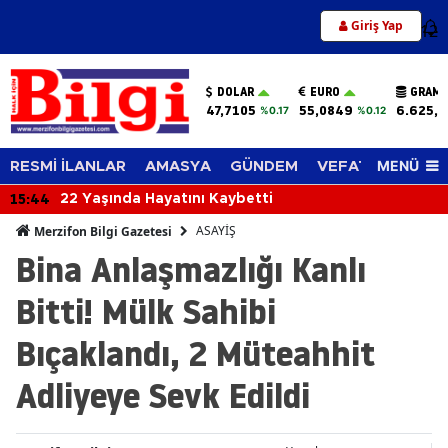
Giriş Yap
12
DOLAR
EURO
GRAM 
47,7105
55,0849
6.625,7
%0.17
%0.12
MENÜ
RESMİ İLANLAR
AMASYA
GÜNDEM
VEFAT EDENLER
15:44
22 Yaşında Hayatını Kaybetti
ASAYİŞ
Merzifon Bilgi Gazetesi
Bina Anlaşmazlığı Kanlı
Bitti! Mülk Sahibi
Bıçaklandı, 2 Müteahhit
Adliyeye Sevk Edildi