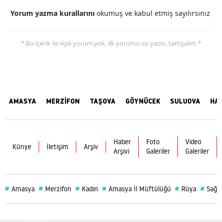
Yorum yazma kurallarını
okumuş ve kabul etmiş sayılırsınız
* Bu içerik ile ilgili yorum yok, ilk yorumu siz yazın, tartışalım *
AMASYA
MERZİFON
TAŞOVA
GÖYNÜCEK
SULUOVA
HA
Haber
Foto
Video
Künye
İletişim
Arşiv
Arşivi
Galeriler
Galeriler
#
#
#
#
#
#
Amasya
Merzifon
Kadın
Amasya İl Müftülüğü
Rüya
Sağlı