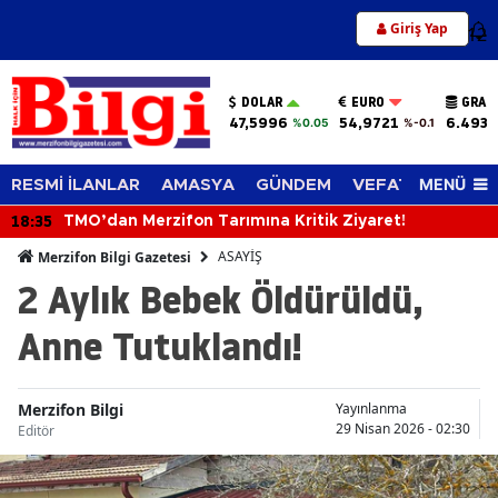
Giriş Yap
12
DOLAR
EURO
GRAM
47,5996
54,9721
6.493,
%0.05
%-0.1
MENÜ
RESMİ İLANLAR
AMASYA
GÜNDEM
VEFAT EDENLER
18:35
TMO’dan Merzifon Tarımına Kritik Ziyaret!
ASAYİŞ
Merzifon Bilgi Gazetesi
2 Aylık Bebek Öldürüldü,
Anne Tutuklandı!
Merzifon Bilgi
Yayınlanma
29 Nisan 2026 - 02:30
Editör