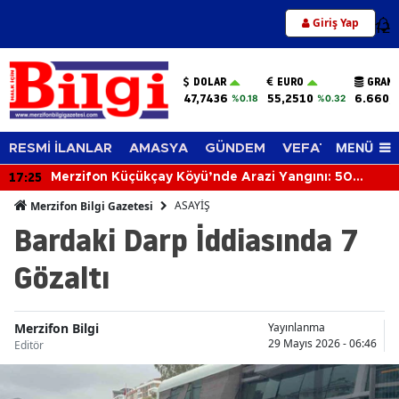
Giriş Yap
12
DOLAR
EURO
GRAM 
47,7436
55,2510
6.660,
%0.18
%0.32
MENÜ
RESMİ İLANLAR
AMASYA
GÜNDEM
VEFAT EDENLER
17:25
Merzifon Küçükçay Köyü’nde Arazi Yangını: 50
Dönüm Alan Zarar Gördü
ASAYİŞ
Merzifon Bilgi Gazetesi
Bardaki Darp İddiasında 7
Gözaltı
Merzifon Bilgi
Yayınlanma
29 Mayıs 2026 - 06:46
Editör