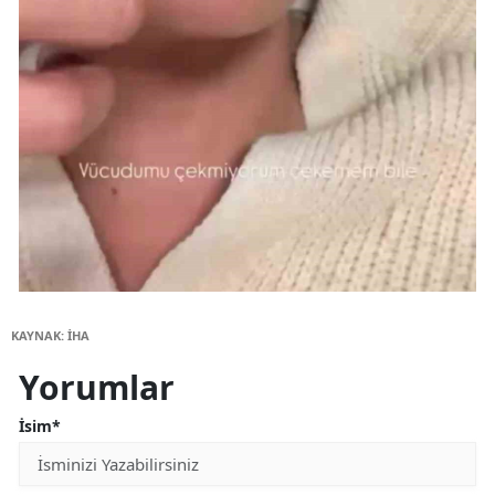
KAYNAK: İHA
Yorumlar
İsim*