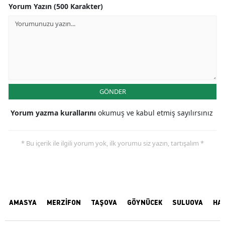
Yorum Yazın (500 Karakter)
GÖNDER
Yorum yazma kurallarını
okumuş ve kabul etmiş sayılırsınız
* Bu içerik ile ilgili yorum yok, ilk yorumu siz yazın, tartışalım *
AMASYA
MERZİFON
TAŞOVA
GÖYNÜCEK
SULUOVA
HA