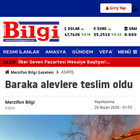
Giriş Yap
12
DOLAR
EURO
GRAM 
47,7436
55,2510
6.660,
%0.18
%0.32
MENÜ
RESMİ İLANLAR
AMASYA
GÜNDEM
VEFAT EDENLER
14:28
İlker Seven Pazartesi Mesaiye Başlıyor!
Merzifonspor’da Futbolcu Taraması Başlayacak
ASAYİŞ
Merzifon Bilgi Gazetesi
Baraka alevlere teslim oldu
Merzifon Bilgi
Yayınlanma
26 Nisan 2026 - 01:55
Editör