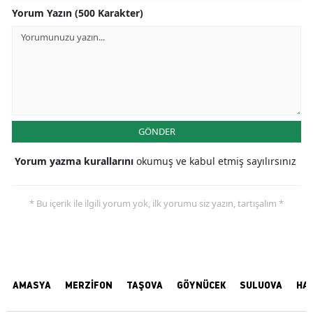
Yorum Yazın (500 Karakter)
GÖNDER
Yorum yazma kurallarını
okumuş ve kabul etmiş sayılırsınız
* Bu içerik ile ilgili yorum yok, ilk yorumu siz yazın, tartışalım *
AMASYA
MERZİFON
TAŞOVA
GÖYNÜCEK
SULUOVA
HA