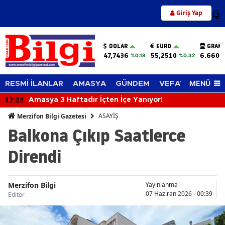
Giriş Yap
12
DOLAR
EURO
GRAM 
47,7436
55,2510
6.660,
%0.18
%0.32
MENÜ
RESMİ İLANLAR
AMASYA
GÜNDEM
VEFAT EDENLER
17:22
Amasya 3 Haftadır İçten İçe Yanıyor!
ASAYİŞ
Merzifon Bilgi Gazetesi
Balkona Çıkıp Saatlerce
Direndi
Merzifon Bilgi
Yayınlanma
07 Haziran 2026 - 00:39
Editör