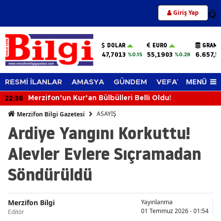
Giriş Yap
12
DOLAR
EURO
GRAM 
47,7013
55,1903
6.657,5
%0.15
%0.29
MENÜ
RESMİ İLANLAR
AMASYA
GÜNDEM
VEFAT EDENLER
22:36
Merzifon’un Kur’an Bülbülleri Belli Oldu!
ASAYİŞ
Merzifon Bilgi Gazetesi
Ardiye Yangını Korkuttu!
Alevler Evlere Sıçramadan
Söndürüldü
Merzifon Bilgi
Yayınlanma
01 Temmuz 2026 - 01:54
Editör