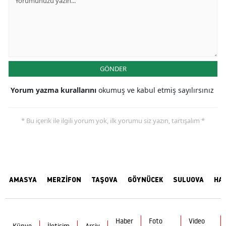
GÖNDER
Yorum yazma kurallarını
okumuş ve kabul etmiş sayılırsınız
* Bu içerik ile ilgili yorum yok, ilk yorumu siz yazın, tartışalım *
AMASYA
MERZİFON
TAŞOVA
GÖYNÜCEK
SULUOVA
HA
Haber
Foto
Video
Künye
İletişim
Arşiv