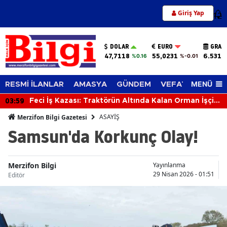
Giriş Yap
12
DOLAR
EURO
GRAM
47,7118
55,0231
6.531,
%0.16
%-0.01
MENÜ
RESMİ İLANLAR
AMASYA
GÜNDEM
VEFAT EDENLER
03:59
Feci İş Kazası: Traktörün Altında Kalan Orman İşçisi
Hayatını Kaybetti
ASAYİŞ
Merzifon Bilgi Gazetesi
Samsun'da Korkunç Olay!
Merzifon Bilgi
Yayınlanma
29 Nisan 2026 - 01:51
Editör